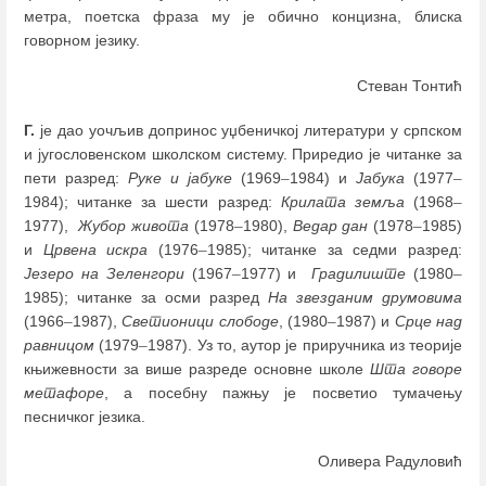
метра, поетска фраза му је обично концизна, блиска
говорном језику.
Стеван Тонтић
Г.
је дао уочљив допринос уџбеничкој литератури у српском
и југословенском школском систему. Приредио је читанке за
пети разред:
Руке и јабуке
(1969
–
1984) и
Јабука
(1977
–
1984); читанке за шести разред:
Крилата
земља
(1968
–
1977),
Жубор живота
(1978
–
1980),
Ведар дан
(1978
–
1985)
и
Црвена искра
(1976
–
1985); читанке за седми разред:
Језеро на Зеленгори
(1967
–
1977) и
Градилиште
(1980
–
1985); читанке за осми разред
На звезданим друмовима
(1966
–
1987),
Светионици слободе
, (1980
–
1987) и
Срце над
равницом
(1979
–
1987). Уз то, аутор је приручника из теорије
књижевности за више разреде основне школе
Шта говоре
метафоре
, а посебну пажњу је посветио тумачењу
песничког језика.
Оливера Радуловић