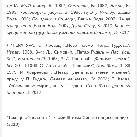
ДЕЛА:
Мит и мед
, Бг 1982;
Осмолиш
, Бг 1982;
Влкое
, Бг
1983;
Хесперидске јабуке
, Бг 1986;
Пут у Имоту
, Башка
Вода 1996;
По зраку и по води
, Башка Вода 2002;
Змија
младожења
, Башка Вода 2007;
Душа тилу
, Зг 2010;
Када се
сунце женило
(цвјетњак усмених лирских пјесама)
, Зг 2012.
ЛИТЕРАТУРА: С. Леовац, „Нове песме Петра Гудеља",
Израз
, 1968, 3
–
4; Љ. Симовић, „Петар Гудељ
–
Пас, пса,
псу
",
Књижевност
, 1968, 3; А. Ристовић, „Феномен језика",
КН
, 30. III 1968; С. Игњатовић, „Први језик",
Политика
, 1. XII
1979; И. Ловреновић, „Петар Гудељ или знање планине",
предг. у П. Гудељ,
Пелазг на мазги
, Зг 2004; Е. Казаз,
„Уобличавање смрти", пог. у П. Гудељ,
Све што си
донио из
планине
, Зг 2012.
*Текст је објављен у 1. књизи III тома Српске енциклопедије
(2018)
Enter