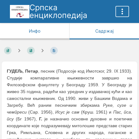
Српска
енциклопедија
Инфо
Садржај
ГУДЕЉ, Петар
, песник (Подосоје код Имотског, 29. IX 1933).
Студије компаративне књижевности завршио на
Филозофском факултету у Београду 1959. У Београду је
живео 35 година, радећи као уредник у издавачкој кући и као
самостални књижевник. Од 1990. живи у Башким Водама и
Загребу. Већ раним песничким збиркама
Руке, сузе и
чемпреси
(Сар. 1956),
Исус је сам
(Круш. 1961) и
Пас, пса,
псу
(Бг 1967),
Г.
је назначио основне духовне и поетичке
координате које подразумевају митолошке представе старих
Грка, Римљана, Словена и других народа, паганске и