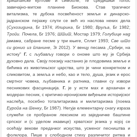
хришћанске култове и симболе, те средишњи топос
завичајно-митске планине Биокова. Став трагичког
витализма, те дубока посвећеност земљи и динарско-
јадранском пејзажу слути се већ из наслова неких дела
(
Сухозидина
, Бг 1974;
Илирика
, Бг 1980;
Вруља
, Бг 1982;
Тропи. Почела
, Бг 1976;
Штит
, Мостар 1979;
Голубице над
јамама
, сабране песме у три књиге, Сплит 1993;
Све што
си
донио из планине
, Зг 2012). У венцу песама „Србији, на
истоку"
Г.
с љубављу говори о ономе што му је Србија
духовно дала. Своју поезију настанио је плодовима земље и
бићима из животињског царства, што је чини конкретном и
сликовитом, а земља и небо, као и тело, душа, језик и ерос
смртног човека, љубавника и ратника, главни су извори
песникових фасцинација.
Г.
је у исти мах и архаичан и
модеран песник, с критичко-иронијским виђењем историјског
наслеђа, посебно тоталитаризма и милитаризма (поема
Еуропа на тенку
, Бг 1987). Негује елементарну снагу израза
служећи се пробраном лексиком из заједничке баштине
српског и (с уделом икавице) хрватског језика у којој се
осећају векови предачког искуства, усменог песништва и
фолклора. Пише у слободном стиху различитог ритма и