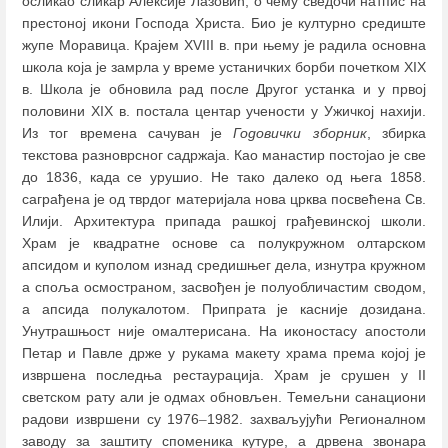
осликао сликар Алексије Лазовић, о чему сведочи натпис на
престоној икони Господа Христа. Био је културно средиште
жупе Моравица. Крајем XVIII в. при њему је радила основна
школа која је замрла у време устаничких борби почетком XIX
в. Школа је обновила рад после Другог устанка и у првој
половини XIX в. постала центар учености у Ужичкој нахији.
Из тог времена сачуван је
Годовички зборник
, збирка
текстова разноврсног садржаја. Као манастир постојао је све
до 1836, када се урушио. Не тако далеко од њега 1858.
саграђена је од тврдог материјала нова црква посвећена Св.
Илији. Архитектура припада рашкој грађевинској школи.
Храм је квадратне основе са полукружном олтарском
апсидом и куполом изнад средишњег дела, изнутра кружном
а споља осмостраном, засвођен је полуобличастим сводом,
а апсида полукалотом. Припрата је касније дозидана.
Унутрашњост није омалтерисана. На иконостасу апостоли
Петар и Павле држе у рукама макету храма према којој је
извршена последња рестаурација. Храм је срушен у II
светском рату али је одмах обновљен. Темељни санациони
радови извршени су 1976
–
1982. захваљујући Регионалном
заводу за заштиту споменика кутуре, а дрвена звонара