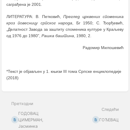
саграђена је 2001.
ЛИТЕРАТУРА: В. Петковић,
Преглед црквених споменика
кроз повесницу српског народа
, Бг 1950; С. Ђорђевић,
„Делатност Завода за заштиту споменика културе у Краљеву
од 1976 до 1980",
Рашка баштина
, 1980, 2.
Радомир Милошевић
*Текст је објављен у 1. књизи III тома Српске енциклопедије
(2018)
Enter
section
select
Претходни
mode
Следећи
ГОДОВАЦ
ЦИМЕРМАН,
ГОЂЕВАЦ
Јасминка