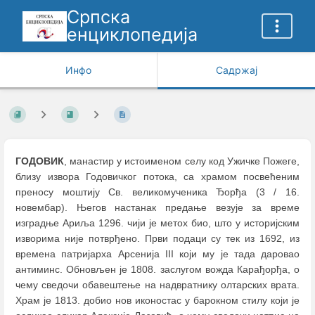
Српска
енциклопедија
Инфо
Садржај
ГОДОВИК
, манастир у истоименом селу код Ужичке Пожеге,
близу извора Годовичког потока, са храмом посвећеним
преносу моштију Св. великомученика Ђорђа (3 / 16.
новембар). Његов настанак предање везује за време
изградње Ариља 1296. чији је метох био, што у историјским
изворима није потврђено. Први подаци су тек из 1692, из
времена патријарха Арсенија III који му је тада даровао
антиминс. Обновљен је 1808. заслугом вожда Карађорђа, о
чему сведочи обавештење на надвратнику олтарских врата.
Храм је 1813. добио нов иконостас у барокном стилу који је