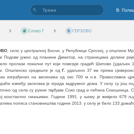
Поли
Слово Г
ГЕРЗОВО
ОВО
, село у централној Босни, у Републици Српској, у општини М
и Подови јужно од планине Димитор, на страницама долине ријек
село пролази локални пут који повезује градић Шипово (удаљен
м. Општинско средиште је од
Г.
удаљено 37 км према сјевероисто
ака изграђених на висинама од око 700 м н.в. Православна црк
раћи између заселака је зграда задружног дома. У селу су још п
сточно од села су руине тврђаве Соко град и пећина Сокошница. С
рој константно смањиван. Године 1991. у њему је живјело 679 љ
атима пописа становништва године 2013. у селу је било 133 домаћ