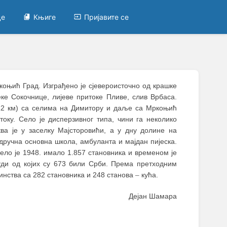
це
Књиге
Пријавите се
ркоњић Град. Изграђено је сјевероисточно од крашке
е Сокочнице, лијеве притоке Пливе, слив Врбаса.
 12 км) са селима на Димитору и даље са Мркоњић
ку. Село је дисперзивног типа, чини га неколико
ва је у заселку Мајсторовићи, а у дну долине на
одручна основна школа, амбуланта и мајдан пијеска.
ело је 1948. имало 1.857 становника и временом је
уди од којих су 673 били Срби. Према претходним
инства са 282 становника и 248 станова
–
кућа.
Дејан Шамара