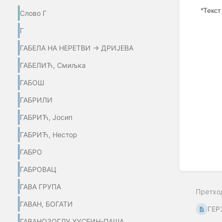
*Текст
Слово Г
Enter
Г
section
select
ГАБЕЛА НА НЕРЕТВИ → ДРИЈЕВА
mode
ГАБЕЛИЋ, Смиљка
ГАБОШ
ГАБРИЛИ
ГАБРИЋ, Јосип
ГАБРИЋ, Нестор
ГАБРО
ГАБРОВАЦ
ГАВА ГРУПА
Претхо
ГАВАН, БОГАТИ
ГЕР
ГАВАНОЗОГЛУ ХУСЕИН-ПАША