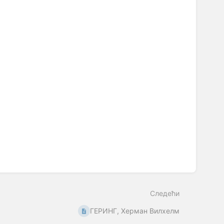
Следећи
ГЕРИНГ, Херман Вилхелм