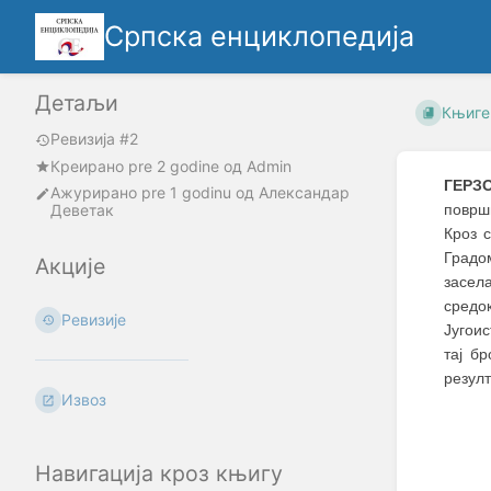
Српска енциклопедија
Детаљи
Књиге
Ревизија #2
Креирано
pre 2 godine
oд
Admin
ГЕРЗ
Ажурирано
pre 1 godinu
од
Александар
Деветак
површ
Кроз 
Градо
Акције
засел
средок
Ревизије
Југои
тај б
резулт
Извоз
Навигација кроз књигу