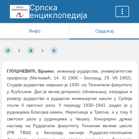
Српска
енциклопедија
Инфо
Садржај
ГЛУШЧЕВИЋ, Бранко
, инжењер рударства, универзитетски
професор (Метковић, 14. XI 1906
–
Београд, 29. VII 1992).
Студије рударства завршио је 1930. на Техничком факултету
у Љубљани. Дао је велик допринос обнављању, изградњи и
развоју рударства и рударске инжењерске школе у Србији
после II светског рата. У периоду 1930
–
1941. радио је у
рудницима Благојев камен, Нересница и Трепча, a у току II
светског рата у рудницима у Чешкој. Хонорарно држао
наставу на Рударском факултету Техничке велике школе
(РФ ТВШ) у Београду, касније Рударско-геолошком