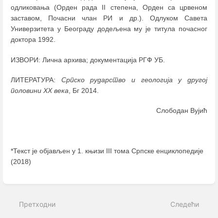
одликовања (Орден рада II степена, Орден са црвеном
заставом, Почасни члан РИ и др.). Одлуком Савета
Универзитета у Београду додељена му је титула почасног
доктора 1992.
ИЗВОРИ: Лична архива; документација РГФ УБ.
ЛИТЕРАТУРА:
Српско рударство и геологија у другој
половини ХХ века
, Бг 2014.
Слободан Вујић
*Текст је објављен у 1. књизи III тома Српске енциклопедије
(2018)
Enter
section
select
Претходни
Следећи
mode