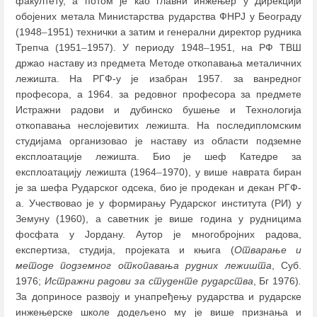
факултету, а потом је као главни инжењер у Дирекцији
обојених метала Министарства рударства ФНРЈ у Београду
(1948
–
1951) технички а затим и генерални директор рудника
Трепча (1951
–
1957). У периоду 1948
–
1951, на РФ ТВШ
држао наставу из предмета Методе откопавања металичних
лежишта. На РГФ-у је изабран 1957. за ванредног
професора, а 1964. за редовног професора за предмете
Истражни радови и дубинско бушење и Технологија
откопавања неслојевитих лежишта. На последипломским
студијама организовао је наставу из области подземне
експлоатације лежишта. Био је шеф Катедре за
експлоатацију лежишта (1964
–
1970), у више наврата биран
је за шефа Рударског одсека, био је продекан и декан РГФ-
а. Учествовао је у формирању Рударског института (РИ) у
Земуну (1960), а саветник је више година у рудницима
фосфата у Јордану. Аутор је многобројних радова,
експертиза, студија, пројеката и књига (
Отварање и
методе подземног откопавања рудних лежишта
, Суб.
1976;
Истражни радови за студенте рударства
, Бг 1976)
.
За доприносе развоју и унапређењу рударства и рударске
инжењерске школе додељено му је више признања и