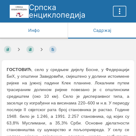
Српска
енциклопедија
Инфо
Садржај
ГОСТОВИЋ
, село у средњем дијелу Босне, у Федерацији
БиХ, у општини Завидовићи, смјештено у долини истоимене
ријеке на јужној падини Клек планине. Локалним путем
трасираним долином ријеке повезано је с општинским
средиштем (око 10 км). Село је дисперзивног типа, а
заселци су изграђени на висинама 220
–
600 м н.в. У периоду
послије II свјетског рата број становника је растао. Године
1948. било је 1.246, а 1991. 2.257 становника, од којих су
63,8% Муслимани, а 35,3% Срби. Основне дјелатности
становништва су шумарство и пољопривреда. У селу се