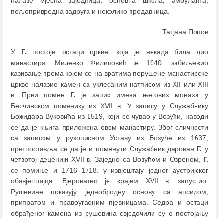
налазе мјесна заједница, основна школа, амбуланта,
пољопривредна задруга и неколико продавница.
Татјана Попов
У
Г.
постоје остаци цркве, која је некада била дио
манастира. Миленко Филиповић је 1940. забиљежио
казивање према којем се на вратима порушене манастирске
цркве налазио камен са уклесаним натписом из XII или XIII
в. Први помен
Г.
је запис имена његових монаха у
Беочинском поменику из XVII в. У запису у Служабнику
Божидара Вуковића из 1519, који се чувао у Возући, наводи
се да је књига приложена овом манастиру. Због сличности
са записом у рукописном Уставу из Возуће из 1637,
претпоставља се да је и поменути Служабник дарован
Г.
у
четвртој деценији XVII в. Заједно са Возућом и Озреном,
Г.
се помиње и 1716
–
1718. у извјештају једног аустријског
обавјештајца. Вјероватно је крајем XVII в. запустио.
Рушевине показују једнобродну основу са апсидом,
припратом и правоугаоним пјевницама. Седра и остаци
обрађеног камена из рушевина свједочили су о постојању