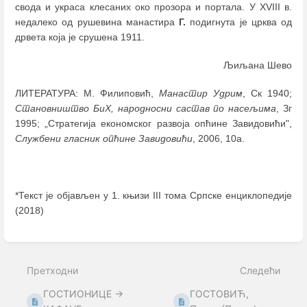
свода и украса клесаних око прозора и портала. У XVIII в.
недалеко од рушевина манастира
Г.
подигнута је црква од
дрвета која је срушена 1911.
Љиљана Шево
ЛИТЕРАТУРА: М. Филиповић,
Манастир Удрим
, Ск 1940;
Становништво БиХ, народносни састав по насељима
, Зг
1995; „Стратегија економског развоја опћине Завидовићи",
Службени гласник опћине Завидовићи
, 2006, 10а.
*Текст је објављен у 1. књизи III тома Српске енциклопедије
(2018)
Enter
section
select
Претходни
Следећи
mode
ГОСТИОНИЦЕ →
ГОСТОВИЋ,