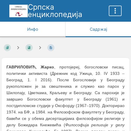
Српска
енциклопедија
Инфо
Садржај
ГАВРИЛОВИЋ, Жарко
, протојереј, богословски писац,
политички активиста (Дрежник код Ужица, 10. IV 1933
–
Београд, 1. I 2016). После Богословије у Београду
рукоположен је за свештеника и служио као парох у
Шилопају, Цветкама, Краљеву и Београду. Са парохије је
завршио Богословски факултет у Београду (1961) и
постдипломске студије у Оксфорду (1967
–
1970). Докторирао
1974. на БФ, а 1984. на Филозофском факултету у Београду,
бавећи се у обема дисертацијама филозофијом религије у
делу Божидара Кнежевића (
Философија религије у делу