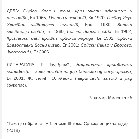
ДЕЛА:
Љубав, брак и жена, кроз мисли, афоризме и
анегдоте
, Кв 1965;
Поглед у вечност
, Кв 1970;
Господ Исус
Христос историјска личност
, Краг. 1980;
Велика
мистерија света
, Бг 1980;
Брачна поема света
, Бг 1982;
Крсташки рат против српског народа
, Бг 1992;
Српски
православни посни кувар
, Бг 2001;
Српски пакао у Брозовој
Југославији
, Бг 2006.
ЛИТЕРАТУРА: Р. Ђурђевић,
Национални хришћански
манифест
–
како лечити нације болесне од секуларизма
,
Бг 2001; Ж. Јелић,
О. Жарко Гавриловић, живот и рад
(рукопис).
Радомир Милошевић
*Текст је објављен у 1. књизи III тома Српске енциклопедије
(2018)