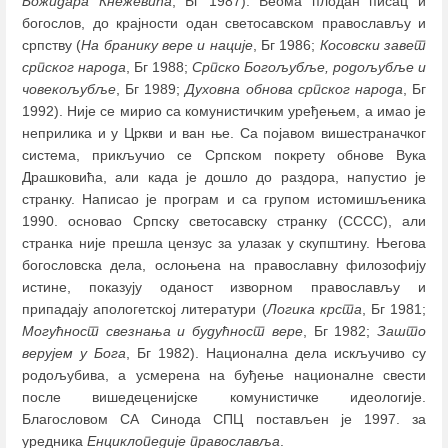
Божидара Кнежевића
, Бг 1987). Веома плодан писац и
богослов, до крајности одан светосавском православљу и
српству (
На бранику вере и нације
, Бг 1986;
Косовски завет
српског народа
, Бг 1988;
Српско Богољубље, родољубље и
човекољубље
, Бг 1989;
Духовна обнова српског народа
, Бг
1992). Није се мирио са комунистичким уређењем, а имао је
неприлика и у Цркви и ван ње. Са појавом вишестраначког
система, прикључио се Српском покрету обнове Вука
Драшковића, али када је дошло до раздора, напустио је
странку. Написао је програм и са групом истомишљеника
1990. основао Српску светосавску странку (СССС), али
странка није прешла цензус за улазак у скупштину. Његова
богословска дела, ослоњена на православну филозофију
истине, показују оданост изворном православљу и
припадају апологетској литератури (
Логика крста
, Бг 1981;
Могућност свезнања и будућност вере
, Бг 1982;
Зашто
верујем у Бога
, Бг 1982). Национална дела искључиво су
родољубива, а усмерена на буђење националне свести
после вишедеценијске комунистичке идеологије.
Благословом СА Синода СПЦ постављен је 1997. за
уредника
Енциклопедије православља
.