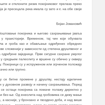
њити и отклонити ризик покојниковог прелаза преко
ја је пресецала река имала су зато и
г.
на обе своје
Бојан Јовановић
оштовање покојника и његово сахрањивање јавља
у праисторији. Временом, тај чин који обухвата
ла и гроба као и обављање одређених обредних
све сложенији у зависности од степена друштвеног и
а одређене заједнице. Прве сигурне сахране умрлог
у у средњем палеолиту и вршене су обично у оквиру
у. Покојници су у испруженом или згрченом положају
ачно или групно.
у се битне промене у друштву, нестају идиличне
 и у духовном развоју и начину сахрањивања. Поред
се остаци покојника са ломаче полажу директно у
ли без ње. Од енеолита над гробовима се дижу мање
 а касније, у бронзано и гвоздено доба, и над више
једнице
–
поглавара, хумке су могле имати масивну