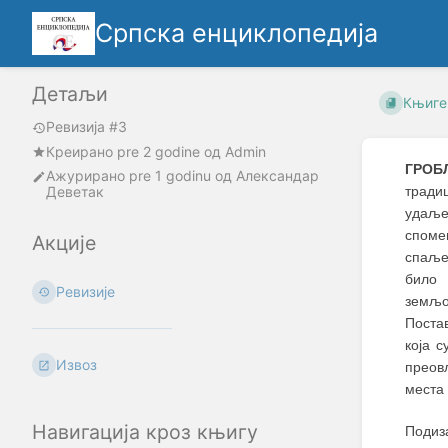
Српска енциклопедија
Детаљи
Књиге
Ревизија #3
Креирано
pre 2 godine
oд
Admin
ГРОБ
Ажурирано
pre 1 godinu
од
Александар
Деветак
тради
удаље
споме
Акције
спаље
било 
Ревизије
земљо
Поста
која 
Извоз
преов
места 
Навигација кроз књигу
Подиз