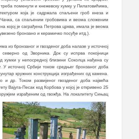
де треба поменути и кнежевску хумку у Пилатовићима,
тектуром која је садржала спаљени гроб кнеза и
д Чачка, са спаљеним гробовима и веома сложеним
а којој је саграђена Петрова црква, имала је веома
увезено бронзано и керамичко посуђе итд.).
ма из бронзаног и гвозденог доба налазе у источној
 северно од Зворника. Док су испрва покојници
од хумки у непосредној близини Соколца нађена су
у. У источној Србији током средњег бронзаног доба
нутар кружних конструкција изграђених од камена.
о и др. Током развијеног гвозденог доба највећа
у Вајуга-Песак код Корбова у којој је откривено 25
 оружјем израђеним од гвожђа.
На локалитету Сињац