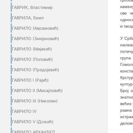
камен
ГАВРИК, Властимир
све ч
ГАВРИЛА, Емил
однос
и гвоз
ГАВРИЛО (Aврамовић)
У Срб
ГАВРИЛО (Змејановић)
налаз
ГАВРИЛО (Мијакић)
потич
група
ГАВРИЛО (Поповић)
Гомо
ГАВРИЛО (Предојевић)
конст
Крсту
ГАВРИЛО I (Рајић)
култу
ГАВРИЛО II (Михајловић)
Број 
знатно
ГАВРИЛО III (Николин)
већих 
равна
ГАВРИЛО IV
истра
ГАВРИЛО V (Дожић)
делом 
ГАВРИЛО АРХАНЂЕЛ