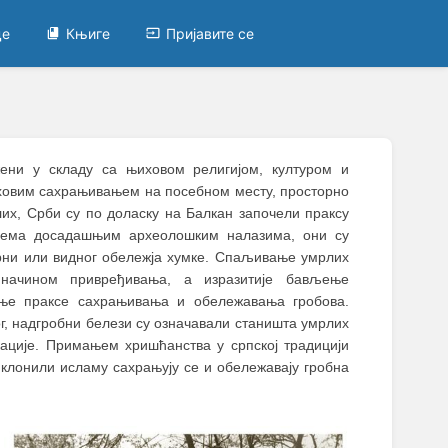
це
Књиге
Пријавите се
жени у складу са њиховом религијом, културом и
њиховим сахрањивањем на посебном месту, просторно
х, Срби су по доласку на Балкан започели праксу
према досадашњим археолошким налазима, они су
рни или видног обележја хумке. Спаљивање умрлих
начином привређивања, а изразитије бављење
ње праксе сахрањивања и обележавања гробова.
, надгробни белези су означавали станишта умрлих
кације. Примањем хришћанства у српској традицији
иклонили исламу сахрањују се и обележавају гробна