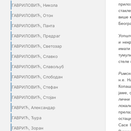
прилоз
ГАВРИЛОВИЋ, Никола
стакл
ГАВРИЛОВИЋ, Отон
више м
Београ
ГАВРИЛОВИЋ, Панта
Уопшт
ГАВРИЛОВИЋ, Предраг
и нек
ГАВРИЛОВИЋ, Светозар
имати
тумул
ГАВРИЛОВИЋ, Славко
стеле 
ГАВРИЛОВИЋ, Славољуб
Римск
ГАВРИЛОВИЋ, Слободан
н.е. 
Копа
ГАВРИЛОВИЋ, Стефан
јаме, 
ГАВРИЛОВИЋ, Стојан
лични
локал
ГАВРИЋ, Александар
прелазу
ГАВРИЋ, Ђура
остац
Сасе I
ГАВРИЋ, Зоран