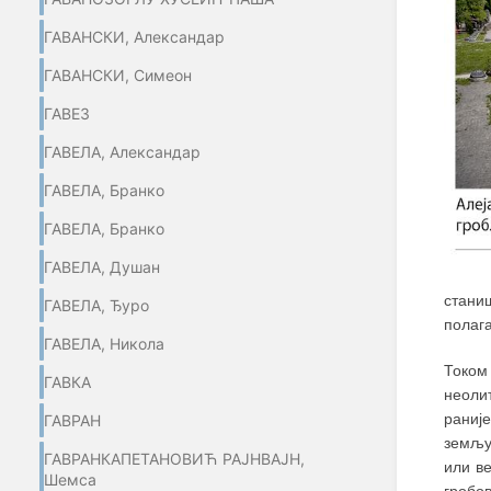
ГАВАНСКИ, Александар
ГАВАНСКИ, Симеон
ГАВЕЗ
ГАВЕЛА, Александар
ГАВЕЛА, Бранко
ГАВЕЛА, Бранко
ГАВЕЛА, Душан
станиш
ГАВЕЛА, Ђуро
полага
ГАВЕЛА, Никола
Током
ГАВКА
неоли
раниј
ГАВРАН
земљу
ГАВРАНКАПЕТАНОВИЋ РАЈНВАЈН,
или ве
Шемса
гробо