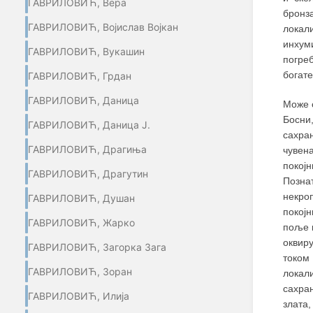
ГАВРИЛОВИЋ, Вера
бронза
ГАВРИЛОВИЋ, Војислав Војкан
локал
инхум
ГАВРИЛОВИЋ, Вукашин
погреб
богате
ГАВРИЛОВИЋ, Грдан
ГАВРИЛОВИЋ, Даница
Може с
Босни
ГАВРИЛОВИЋ, Даница Ј.
сахра
ГАВРИЛОВИЋ, Драгиња
чувен
покој
ГАВРИЛОВИЋ, Драгутин
Позна
некроп
ГАВРИЛОВИЋ, Душан
покојн
ГАВРИЛОВИЋ, Жарко
поље к
оквир
ГАВРИЛОВИЋ, Загорка Зага
током 
ГАВРИЛОВИЋ, Зоран
локал
сахра
ГАВРИЛОВИЋ, Илија
злата