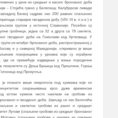
ожених у урне из средњег и касног бронзаног доба
бији
–
Стојића гумно у Белегишу, Калуђерске ливаде
озападној Бачкој садржи око 200 равних спаљених
 припада старијем гвозденом добу (VIII
–
VI в. п.н.е.) и
аљском групом у источној Славонији.
Посебно су
пне гробнице, једна са 32 а друга са 78 скелета,
аног гвозденог доба на Гомолави код Хртковаца. У
ј групи из млађег бронзаног доба, распрострањеној у
 Косову и у северној Македонији, откривено је више
аљеним покојницима у урнама које су ограђене
, где се примећује издвајање у мање породичне
ији локалитети су Доња Брњица код Приштине, Горња
Топоница код Прокупља.
и је познато више некропола под хумкама које се
тинуитетом сахрањивања кроз дужи временски
од истом хумком често наилази на гробове из
ронзаног и гвозденог доба. Јављају се око Белотића
паљени и скелетни гробови из раног и средњег
литет Лугови (спаљени гробови из средњег бронзаног
 у Мојсињу (спаљени гробови у урнама из средњег