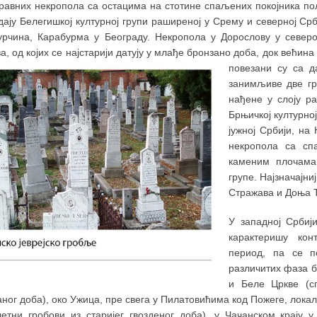
равних некропола са остацима на стотине спаљених покојника пол
дају Белегишкој културној групи раширеној у Срему и северној Ср
урчина, Карабурма у Београду. Некропола у Дорослову у сeвер
а, од којих се најстарији датују у млађе бронзано доба, док већина
повезани су са д
занимљиве две гру
нађене у слоју р
Брњичкој културно
јужној Србији, на
некропола са сп
каменим плочама
групе. Најзначајн
Стражава и Доња 
У западној Србиј
карактеришу кон
период, па се п
различитих фаза б
и Беле Цркве (с
ног доба), око Ужица, пре свега у Пилатовићима код Пожеге, лока
летни гробови из старијег гвозденог доба), у Чачанском крају