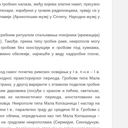
гробних налаза, међу којима златни накит, луксузно
ехари, израђени у грчким радионицама, чувају се у
славије (Археолошки музеј у Сплиту, Народни музеј у
огребним ритуалом спаљивања покојника (кремација)
. Такође, према типу гробне раке, некрополе могу
гробове без конструкције и гробове под хумкама,
емно обележје, најчешће у виду надгробне плоче,
д самог почетка римских освајања у I в. п.н.е
–
I в.
ходног, праисторијског периода. Гробови типа Мала
страна, у другој варијанти с етажном поделом гробне
обним даровима (посуђе с храном и пићем, светиљке,
ва из хеленистичког периода, констатованих на
новца. Некрополе типа Мала Копашница I настају на
и I в., паралелно трају до средине III в. Гробови с
лног облика, опредељени као тип Мала Копашница
–
 в. на градским некрополама (Сирмијум, Сингидунум,