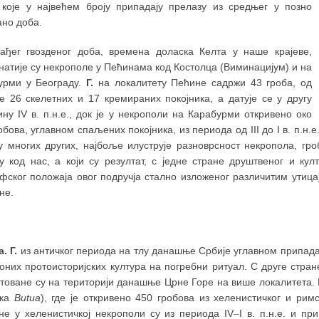
 које у највећем броју припадају прелазу из средњег у позно
ано доба.
ађег гвозденог доба, времена доласка Келта у наше крајеве,
натије су некрополе у Пећинама код Костолца (Виминацијум) и на
урми у Београду.
Г.
на локалитету Пећине садржи 43 гроба, од
је 26 скелетних и 17 кремираних покојника, а датује се у другу
ну IV в. п.н.е., док је у некрополи на Карабурми откривено око
обова, углавном спаљених покојника, из периода од III до I в. п.н
у многих других, најбоље илуструје разноврсност некропола, гро
у код нас, а који су резултат, с једне стране друштвеног и кул
афског положаја овог подручја стално изложеног различитим утица
не.
. Г.
из античког периода на тлу данашње Србије углавном припадај
тоних протоисторијских култура на погребни ритуал. С друге стра
атоване су на територији данашње Црне Горе на више локалитета.
чка
Butua
), где је откривено 450 гробова из хеленистичког и римск
не у хеленистичкој некрополи су из периода IV
–
I в. п.н.е. и п