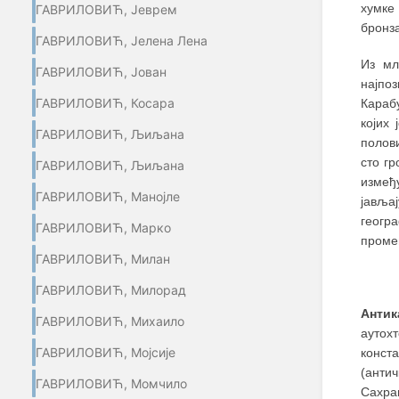
хумке
ГАВРИЛОВИЋ, Јеврем
бронз
ГАВРИЛОВИЋ, Јелена Лена
Из мл
ГАВРИЛОВИЋ, Јован
најпоз
ГАВРИЛОВИЋ, Косара
Караб
којих 
ГАВРИЛОВИЋ, Љиљана
полови
сто гр
ГАВРИЛОВИЋ, Љиљана
измеђ
ГАВРИЛОВИЋ, Манојле
јављај
геогр
ГАВРИЛОВИЋ, Марко
проме
ГАВРИЛОВИЋ, Милан
ГАВРИЛОВИЋ, Милорад
Антика
ГАВРИЛОВИЋ, Михаило
аутох
ГАВРИЛОВИЋ, Мојсије
конст
(анти
ГАВРИЛОВИЋ, Момчило
Сахра