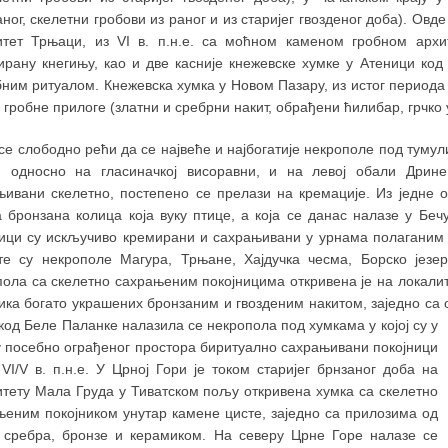
ног, скелетни гробови из раног и из старијег гвозденог доба). Ов
итет Трњаци, из VI в. п.н.е. са моћном каменом гробном архи
ирану кнегињу, као и две касније кнежевске хумке у Атеници ко
ним ритуалом. Кнежевска хумка у Новом Пазару, из истог периода н
 гробне прилоге (златни и сребрни накит, обрађени ћилибар, грчко 
е слободно рећи да се највеће и најбогатије некрополе под тумули
, односно на гласиначкој висоравни, и на левој обали Дрине
њивани скелетно, постепено се прелази на кремације. Из једне 
а бронзана колица која вуку птице, а која се данас налазе у Беч
ници су искључиво кремирани и сахрањивани у урнама полаганим у
те су некрополе Магура, Трњане, Хајдучка чесма, Борско језер
ола са скелетно сахрањеним покојницима откривена је на локалитет
ика богато украшених бронзаним и гвозденим накитом, заједно са
од Беле Паланке налазила се некропола под хумкама у којој су у
у посебно ограђеног простора биритуално сахрањивани покојници
VI/V в. п.н.е. У Црној Гори је током старијег брнзаног доба на
итету Мала Груда у Тиватском пољу откривена хумка са скелетно
њеним покојником унутар камене цисте, заједно са прилозима од
, сребра, бронзе и керамиком. На северу Црне Горе налазе се