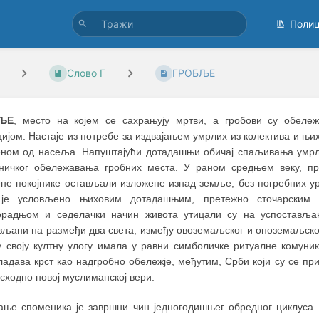
Поли
Слово Г
ГРОБЉЕ
ЉЕ
, место на којем се сахрањују мртви, а гробови су обеле
цијом. Настаје из потребе за издвајањем умрлих из колектива и 
ном од насеља. Напуштајући дотадашњи обичај спаљивања умрли
ничког обележавања гробних места. У раном средњем веку, 
не покојнике остављали изложене изнад земље, без погребних у
је условљено њиховим дотадашњим, претежно сточарским 
радњом и седелачки начин живота утицали су на успоставља
вљани на размеђи два света, између овоземаљског и оноземаљског
су своју култну улогу имала у равни симболичке ритуалне комуни
ладава крст као надгробно обележје, међутим, Срби који су се пр
сходно новој муслиманској вери.
ање споменика је завршни чин једногодишњег обредног циклуса