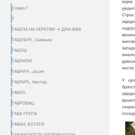
којим
Слово Г
уједн
Страх
Г
зајед
надгр
ГАБЕЛА НА НЕРЕТВИ → ДРИЈЕВА
вршењ
ГАБЕЛИЋ, Смиљка
његове
запад
ГАБОШ
имало
ГАБРИЛИ
давље
могли
ГАБРИЋ, Јосип
У срп
ГАБРИЋ, Нестор
братс
ГАБРО
зајед
вршил
ГАБРОВАЦ
сахра
посед
ГАВА ГРУПА
ГАВАН, БОГАТИ
ГАВАНОЗОГЛУ ХУСЕИН-ПАША