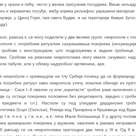
и у храни и пићу, често у веома луксузним посудама. Више хиљада 
ено и керамичко посуђе, међу којима рељефно украшени мегарски п
узеја, у Црној Гори, пре свега Будви, и на територији бивше Југо
ду).
ено, римска
г.
се могу поделити у две велике групе: некрополе с п
рополе с погребним ритуалом сахрањивања покојника (инхумација)
 гробове с конструкцијом, што подразумева и зидане гробнице, 
има. Гробови на римским некрополама могу имати сачувано надз
или табуле, или у облику надгробног жртвеника, аре.
е некрополе с кремацијом
на тлу Србије почињу да се формирају о
На погребни ритуал ових некропола утичу локални обичаји из прет
шница
–
Сасе I
–
II овалне су или „коритасте" гробне раке запечених 
где су остаци покојника положени без реципијента, заједно с гр
 предмети и сл.). Настали су под утицајем дарданских гробо
итетима
Scupi
(Скопље), Ромаја код Призрена и Кршевица код Буја
 I в. п.н.е. у I в. н.е., а
г.
типа Мала Копашница II у другој половин
има кремираних покојника у кружним, овалним и јамама неправи
II јављају се на некрополама претходна два типа у III в. Од II