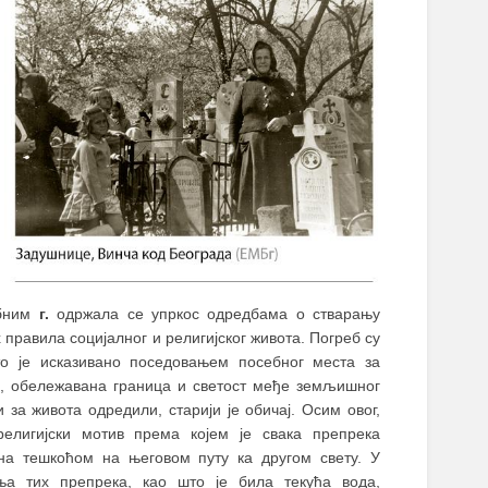
ебним
г.
одржала се упркос одредбама о стварању
 правила социјалног и религијског живота. Погреб су
то је исказивано поседовањем посебног места за
а, обележавана граница и светост међе земљишног
 за живота одредили, старији је обичај.
Осим овог,
религијски мотив према којем је свака препрека
а тешкоћом на његовом путу ка другом свету. У
ња тих препрека, као што је била текућа вода,