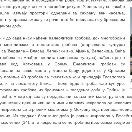
у конструкцију и сложен погребни ритуал.
У енеолиту се такође
ешће јављају простори одређени за сахрану ван насеља,
но
г.
у правом смислу те речи, што ће превладати у бронзаном
деном добу.
ији до сада нису нађени палеолитски гробови, док многобројни
и мезолитских и неолитских гробова (старчевачка култура)
у са Ђердапа
–
Власац, Лепенски вир, Ајмана, Велесница. Већа
 гробова из млађег неолита (винчанска култура) нађена је на
лави код Хртковаца у Срему. Енеолитски гробови су
атовани на више места у мањем броју, једино се у Српском
ру помиње 40 гробова са скелетима који припадају Тисаполгар
ри, и на локалитету Винча
–
Бело Брдо 3 гроба исте културе.
откривених гробова из бронзаног и гвозденог доба у Србији је
 већи, многи од њих су појединачни налази или мале групе од неко
уништених целина или не, а има и великих некропола од неколико 
 некропола са згрченим скелетима у Мокрину која припада моришко
жених. Из средњег бронзаног доба је равна некропола у Велебит
скелетних (34), а та некропола се по гробним прилозима везује за