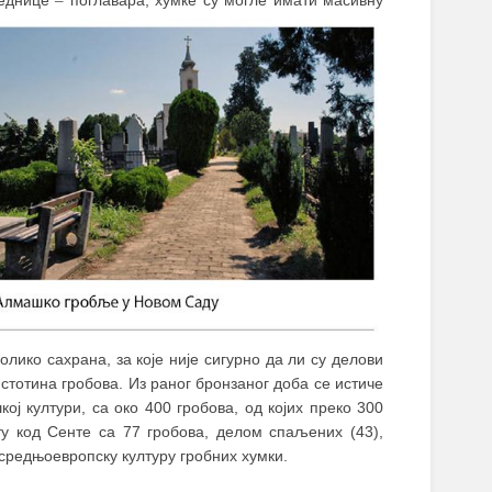
лико сахрана, за које није сигурно да ли су делови
стотина гробова. Из раног бронзаног доба се истиче
ј култури, са око 400 гробова, од којих преко 300
у код Сенте са 77 гробова, делом спаљених (43),
 средњоевропску културу гробних хумки.