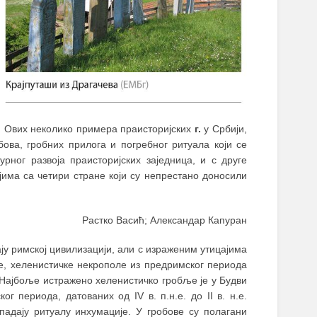
.е. Ових неколико примера праисторијских
г.
у Србији,
бова, гробних прилога и погребног ритуала који се
турног развоја праисторијских заједница, и с друге
јима са четири стране који су непрестано доносили
Растко Васић; Александар Капуран
у римској цивилизацији, али с израженим утицајима
не, хеленистичке некрополе из предримског периода
 Најбоље истражено хеленистичко гробље је у Будви
ог периода, датованих од IV в. п.н.е. до II в. н.е.
рипадају ритуалу инхумације. У гробове су полагани