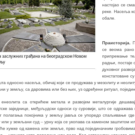
настојао се сма
реке. Насеља ко
обале.
Праисторија.
П
се веома рано 
припремање те
радњи, постаје 
духовног развој
констатоване с
та односно насеља, обичај који се продужава у мезолиту и неолит
ни у земљу, са даровима или без њих, уз одређени ритуал, поједин
 енеолита са открићем метала и развојем металургије дешавај
тске заједнице, међуљудски односи су суровији, што се одражава
ег полагања покојника у земљу јавља се упоредо спаљивање где 
 или у земљани суд
–
урну која се укопава са каменом заштитом и
ће хумке од камена или земље, прво над појединачним гробовима,
ва
–
чланова исте породице или рода. Код истакнутих чланова за