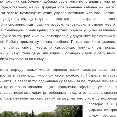
 је покојник симболички добијао своје коначно станиште које је
о представљало начин трајнијег обележавања сећања на њега.
 од освете неупокојене душе умрлог мотивише чланове његове
нице да и у случају када се не зна где је он сахрањен, поставе
обни споменик над празним гробом, кенотафом, и створе место
а традицијом предвиђених посмртних обреда у циљу везивања
 душе за тај гроб и коначног испраћаја у други свет. Крајпуташи у
ној Србији пример су таквих гробова.
Г.
као станиште умрлих
 је статус светог места, а самоубице, погинули од грома,
ници, некрштена деца или туђинци случајно умрли у селу нису
 бити сахрањени на њему.
ском народу свако место, односно сваки заселак везан за
тво, па и сваки род имали су своје засебно
г
. Потреба за зас
ничких
г.
, а разлози тог одржавања су везани за поштовање познатих
и првенствено чланови најуже породичне заједнице умрлог, ш
њивање покојника чијим је гробовима некад и означавана својин
а. Сахрањивање на сопственом имању, на месту које су покојници
постојао је и 
умрлом сматран
циљу избегава