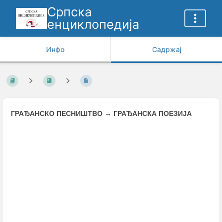
Српска
енциклопедија
Инфо
Садржај
ГРАЂАНСКО ПЕСНИШТВО
→
ГРАЂАНСКА ПОЕЗИЈА
Enter
section
select
mode