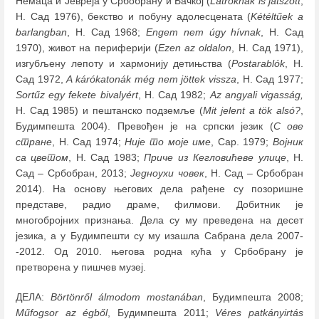
Немаца и Јевреја у Србобрану и Бачкој (
Latroknak is játszott
,
Н. Сад 1976), бекство и побуну адолесцената (
Kétéltűek a
barlangban
, Н. Сад 1968;
Engem nem úgy hívnak
, Н. Сад
1970), живот на периферији (
Ezen az oldalon
, Н. Сад 1971),
изгубљену лепоту и хармонију детињства (
Postarablók
, Н.
Сад 1972,
A kárókatonák még nem jöttek vissza
, Н. Сад 1977;
Sortűz egy fekete bivalyért
, Н. Сад 1982;
Az angyali vigasság,
Н. Сад 1985) и пештанско подземље (
Mit jelent a tök alsó?
,
Будимпешта 2004). Превођен је на српски језик (
С ове
стране
, Н. Сад 1974;
Није то моје име
, Сар. 1979;
Војник
са цветом
, Н. Сад 1983;
Приче из Кегловићеве улице
, Н.
Сад ‒ Србобран, 2013;
Једноухи човек
, Н. Сад ‒ Србобран
2014). На основу његових дела рађене су позоришне
представе, радио драме, филмови. Добитник је
многобројних признања. Дела су му преведена на десет
језика, а у Будимпешти су му изашла Сабрана дела 2007-
-2012. Од 2010. његова родна кућа у Србобрану је
претворена у пишчев музеј.
ДЕЛА:
Börtönről álmodom mostanában
, Будимпешта 2008;
Műfogsor az égből
, Будимпешта 2011;
Véres patkányirtás