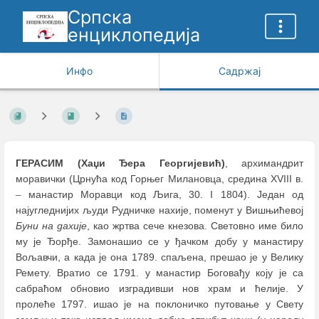
Српска
енциклопедија
Инфо
Садржај
ГЕРАСИМ (Хаџи Ђера Георгијевић)
, архимандрит
моравички (Црнућа код Горњег Милановца, средина XVIII в.
–
манастир Моравци код Љига, 30. I 1804). Један од
најугледнијих људи Рудничке нахије, поменут у Вишњићевој
Буни на дахије
, као жртва сече кнезова. Световно име било
му је Ђорђе. Замонашио се у ђачком добу у манастиру
Вољавчи, а када је она 1789. спаљена, прешао је у Велику
Ремету. Вратио се 1791. у манастир Боговађу коју је са
сабраћом обновио изградивши нов храм и ћелије. У
пролеће 1797. ишао је на поклоничко путовање у Свету