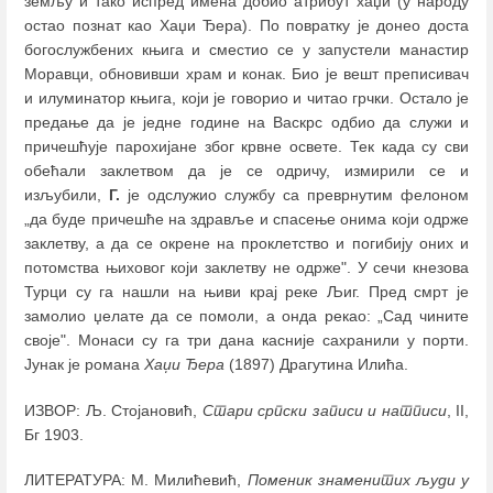
земљу и тaко испред имена добио атрибут хаџи (у народу
остао познат као Хаџи Ђера). По повратку је донео доста
богослужбених књига и сместио се у запустели манастир
Моравци, обновивши храм и конак. Био је вешт преписивач
и илуминатор књига, који је говорио и читао грчки. Остало је
предање да је једне године на Васкрс одбио да служи и
причешћује парохијане због крвне освете. Тек када су сви
обећали заклетвом да је се одричу, измирили се и
изљубили,
Г.
је одслужио службу са преврнутим фелоном
„да буде причешће на здравље и спасење онима који одрже
заклетву, а да се окрене на проклетство и погибију оних и
потомства њиховог који заклетву не одрже". У сечи кнезова
Турци су га нашли на њиви крај реке Љиг. Пред смрт је
замолио џелате да се помоли, а онда рекао: „Сад чините
своје". Монаси су га три дана касније сахранили у порти.
Јунак је романа
Хаџи Ђера
(1897) Драгутина Илића.
ИЗВОР: Љ. Стојановић,
Стари српски записи и натписи
, II,
Бг 1903.
ЛИТЕРАТУРА: М. Милићевић,
Поменик знаменитих људи у