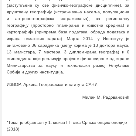
(заступљене су све физичко-географске дисциплине), за
друштвену географију (истраживања насеља, популациона
и антропогеографска истраживања), за регионалну
географију (просторно планирање и животна средина) и
картографију (припрема база података, обрадa података и
израда тематских карата). Марта 2014. у Институту је
ангажовано 36 сарадникa (међу којима је 13 доктора наука,
13 магистара, 7 мастера, 3 дипломирана географа) и 6
стипендиста који реализују пројекте финансиране од стране
Министарства за науку и технолошки развој Републике
Србије и других институција.
ИЗВОР: Архива Географског института САНУ.
Милан М. Радовановић
*Текст је објављен у 1. књизи III тома Српске енциклопедије
(2018)