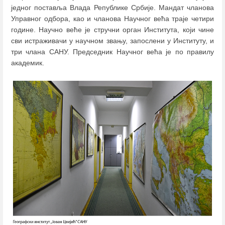
једног поставља Влада Републике Србије. Мандат чланова
Управног одбора, као и чланова Научног већа траје четири
године. Научно веће је стручни орган Института, који чине
сви истраживачи у научном звању, запослени у Институту, и
три члана САНУ. Председник Научног већа је по правилу
академик.