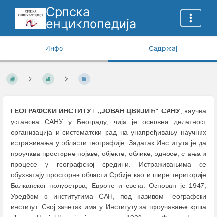
Српска
енциклопедија
Инфо
Садржај
ГЕОГРАФСКИ ИНСТИТУТ „ЈОВАН ЦВИЈИЋ" САНУ
, научна
установа САНУ у Београду, чија је основна делатност
организација и систематски рад на унапређивању научних
истраживања у области географије. Задатак Института је да
проучава просторне појаве, објекте, облике, односе, стања и
процесе у географској средини. Истраживањима се
обухватају просторне области Србије као и шире територије
Балканског полуострва, Европе и света. Основан је 1947,
Уредбом о институтима САН, под називом Географски
институт. Свој зачетак има у Институту за проучавање крша