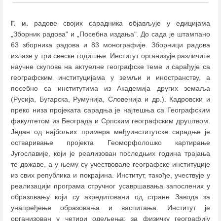
Г. и.
радове својих сарадника објављује у едицијама
„Зборник радова" и „Посебна издања". До сада је штампано
63 зборникa радова и 83 монографије. Зборници радова
излазе у три свеске годишње. Институт организује различите
научне скупове на актуелне географске теме и сарађује са
географским институцијама у земљи и иностранству, а
посебно са институтима из Академија других земаља
(Русија, Бугарска, Румунија, Словенија и др.). Кадровски и
преко низа пројеката сарадња је најтешња са Географским
факултетом из Београда и Српским географским друштвом.
Један од најбољих примера међуинститутске сарадње је
остваривање пројекта Геоморфолошко картирање
Југославије, који је реализован последњих година трајања
те државе, а у њему су учествовале географске институције
из свих република и покрајина. Институт, такође, учествује у
реализацији програма стручног усавршавања запослених у
образовању који су акредитовани од стране Завода за
унапређење образовања и васпитања. Институт је
организован у четири одељења: за физичку географију