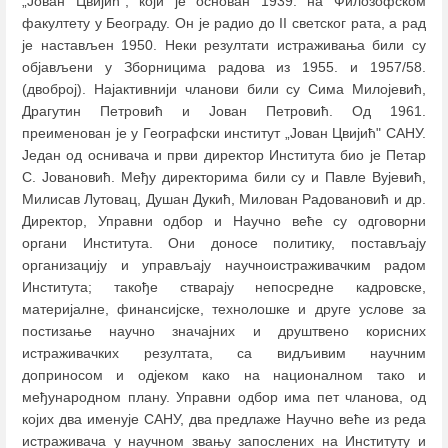
„Јован Цвијић", који је основан 1939. на Филозофском
факултету у Београду. Он је радио до II светског рата, а рад
је настављен 1950. Неки резултати истраживања били су
објављени у Зборницима радова из 1955. и 1957/58.
(двоброј). Најактивнији чланови били су Сима Милојевић,
Драгутин Петровић и Јован Петровић. Од 1961.
преименован је у Географски институт „Јован Цвијић" САНУ.
Један од оснивача и први директор Института био је Петар
С. Јовановић. Међу директорима били су и Павле Вујевић,
Милисав Лутовац, Душан Дукић, Милован Радовановић и др.
Директор, Управни одбор и Научно веће су одговорни
органи Института. Они доносе политику, постављају
организацију и управљају научноистраживачким радом
Института; такође стварају непосредне кадровске,
материјалне, финансијске, технолошке и друге услове за
постизање научно значајних и друштвено корисних
истраживачких резултата, са видљивим научним
доприносом и одјеком како на националном тако и
међународном плану. Управни одбор има пет чланова, од
којих два именује САНУ, два предлаже Научно веће из реда
истраживача у научном звању запослених на Институту и