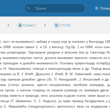
Поли
Слово Г
ГУСЛЕ
Е
, лист за књижевност, забаву и науку који је излазио у Београду 18
м 1888. излази сваког 1. и 15. у месецу. Од бр. 1 из 1886. носи озн
ачка штампарија. Одговорни уредник и власник био је Светозар 
у књижевно-научног листа: доносе књижевне прилоге, новости из н
кe преводне и домаће књижевности. Основну оријентацију потврђу
ди
Н. Чернишевског, чланци о еманципацији жене и др. Поред више
ицима су В. Ј. Илић, Драгутин Ј. Илић, В. М. Јовановић, иако поез
атају прикази домаћих дјела (Љ. П. Ненадовић, Ј. Игњатовић и д
има (статус романа, мјесто натурализма, проблем комедије, д
е прозе, о њеном спајању са науком (узимају се примјери дјела 
опија живота и природе, него анализа људске психе, чиме врши и в
 писци (Т. Шевченко, С. Ј. Надсон), уз први превод Хелдерлина у
та С. Марковића (тенденциозност, критичност, веза са модерним 