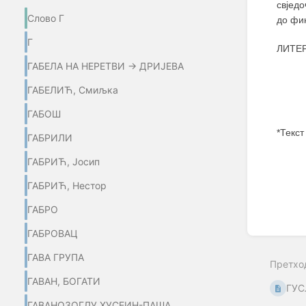
свјед
Слово Г
до фин
Г
ЛИТЕР
ГАБЕЛА НА НЕРЕТВИ → ДРИЈЕВА
ГАБЕЛИЋ, Смиљка
ГАБОШ
*Текст
ГАБРИЛИ
Enter
ГАБРИЋ, Јосип
section
select
ГАБРИЋ, Нестор
mode
ГАБРО
ГАБРОВАЦ
ГАВА ГРУПА
Претхо
ГАВАН, БОГАТИ
ГУС
ГАВАНОЗОГЛУ ХУСЕИН-ПАША