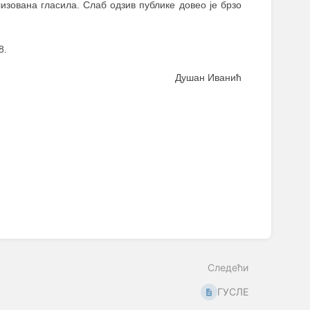
изована гласила. Слаб одзив публике довео је брзо
8.
Душан Иванић
Следећи
ГУСЛЕ