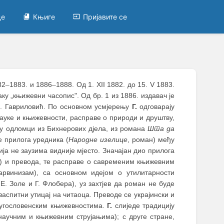
це
Књиге
Пријавите се
82
–
1883. и 1886
–
1888. Од 1. XII 1882. до 15. V 1883.
аку „књижевни часопис". Од бр. 1 из 1886. издавач је
Љ. Гавриловић. По основном усмјерењу
Г.
одговарају
ауке и књижевности, расправе о природи и друштву,
ју одломци из Бихнерових дјела, из романа
Шта да
 прилога уредника (
Народне изелице
, роман) међу
ија не заузима видније мјесто. Значајан дио прилога
р.) и превода, те расправе о савременим књижевним
арвинизам), са основном идејом о утилитарности
Е. Золе и Г. Флобера), уз захтјев да роман не буде
аспитни утицај на читаоца. Преводе се украјински и
 југословенским књижевностима.
Г.
слиједе традицију
научним и књижевним струјањима); с друге стране,