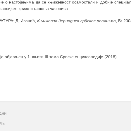
оче о настојањима да се књижевност осамостали и добије специјал
ансијске кризе и гашења часописа.
АТУРА: Д. Иванић,
Књижевна периодика српског реализма
, Бг 200
 је објављен у 1. књизи III тома Српске енциклопедије (2018)
дни
ЛЕ