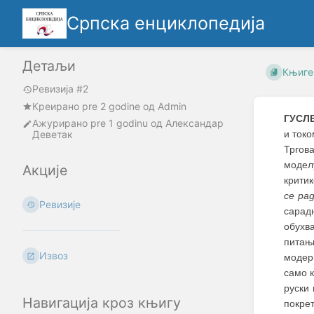
Српска енциклопедија
Детаљи
Књиге
Ревизија #2
Креирано
pre 2 godine
oд
Admin
ГУСЛ
Ажурирано
pre 1 godinu
од
Александар
Деветак
и токо
Тргов
модел
Акције
крити
се ра
Ревизије
сарадн
обухв
питањ
Извоз
модерн
само к
руски
Навигација кроз књигу
покре