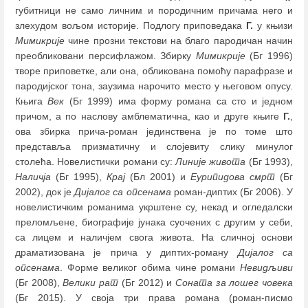
губитници не само личним и породичним причама него и
злехудом вољом историје. Подлогу приповедака
Г.
у књизи
Мимикрије
чине прозни текстови на благо пародичан начин
преобликовани персифлажом. Збирку
Мимикрије
(Бг 1996)
творе приповетке, али она, обликована помоћу парафразе и
пародијског тона, заузима нарочито место у његовом опусу.
Књига
Век
(Бг 1999) има форму романа са сто и једном
причом, а по наслову амблематична, као и друге књиге
Г.
,
ова збирка прича-роман јединствена је по томе што
представља призматичну и слојевиту слику минулог
столећа. Новелистички романи су:
Линије живота
(Бг 1993),
Наличја
(Бг 1995),
Крај
(Бл 2001) и
Еурипидова смрт
(Бг
2002), док је
Дијалог са опсенама
роман-диптих (Бг 2006). У
новелистичким романима укрштене су, некад и огледалски
преломљене, биографије јунака суочених с другим у себи,
са лицем и наличјем свога живота. На сличној основи
драматизована је прича у диптих-роману
Дијалог са
опсенама
. Форме великог обима чине романи
Невидљиви
(Бг 2008),
Велики рат
(Бг 2012) и
Соната за лошег човека
(Бг 2015). У своја три права романа (роман-писмо