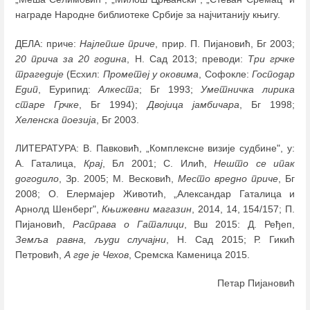
награде Народне библиотеке Србије за најчитанију књигу.
ДЕЛА: приче:
Најлепше приче
, прир. П. Пијановић, Бг 2003;
20 прича за 20 година
, Н. Сад 2013; преводи:
Три грчке
трагедије
(Есхил:
Прометеј у оковима
, Софокле:
Господар
Едип
, Еурипид:
Алкеста
; Бг 1993;
Уметничка лирика
старе Грчке
, Бг 1994);
Двојица јамбичара
, Бг 1998;
Хеленска поезија
, Бг 2003.
ЛИТЕРАТУРА: В. Павковић, „Комплексне визије судбине", у:
А. Гаталица,
Крај
, Бл 2001; С. Илић,
Нешто се ипак
догодило
, Зр. 2005; М. Весковић,
Место вредно приче
, Бг
2008; О. Елермајер Животић, „Александар Гаталица и
Арнолд Шенберг",
Књижевни магазин
, 2014, 14, 154/157; П.
Пијановић,
Расправа о Гаталици
, Вш 2015: Д. Ређеп,
Земља равна, људи случајни
, Н. Сад 2015; Р. Гикић
Петровић,
А где је Чехов
, Сремска Каменица 2015.
Петар Пијановић