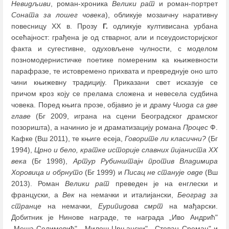
Невидљиви
, роман-хроника
Велики рат
и роман-портрет
Соната за лошег човека
), обликује мозаичну наративну
повесницу XX в. Прозу
Г.
одликује култивисана урбана
осећајност: грађена је од стварног, али и псеудоисторијског
факта и сугестивне, одуховљене чулности, с моделом
позномодернистичке поетике помереним ка књижевности
парафразе, те истовремено прихвата и превреднује оно што
чини књижевну традицију. Приказани свет исказује се
причом кроз коју се прелама сложена и невесела судбина
човека. Поред књига прозе, објавио је и драму
Чиода са две
главе
(Бг 2009, играна на сцени Београдског драмског
позоришта), а начинио је и драматизацију романа
Процес
Ф.
Кафке (Вш 2011), те књиге есеја,
Говорите ли класични?
(Бг
1994),
Црно и бело, кратке историје славних пијаниста XX
века
(Бг 1998),
Артур Рубинштајн против Владимира
Хоровица и обрнуто
(Бг 1999) и
Писац не станује овде
(Вш
2013). Роман
Велики рат
преведен је на енглески и
француски, а
Век
на немачки и италијански,
Београд за
странце
на немачки,
Еурипидова смрт
на мађарски.
Добитник је Нинове награде, те награда „Иво Андрић"
„Меша Селимовић", „Милош Црњански", „Стеван Сремац" и