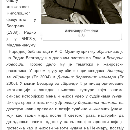
општу
књижевност
Филолошког
факултета у
Београду
(1989). Радио
је у БИГЗ-у,
Мадлениануму
, Народној библиотеци и РТС. Музичку критику објављивао је
на Радио Београду и у дневним листовима
Глас
и
Вечерње
новости
. Прозно дело му је тематски и жанровски
разнолико. У првом кругу су збирке приповедака:
Београд
за странце
(Бг 2004) и
Дневник поражених неимара
(Бг
2006). У књизи
Београд за странце
Г.
је писац однеговане
имагинације и завидне књижевне културе којег занима
смисао историјских мена и њихов удео у судбинама људи.
Циклус сродне тематике у
Дневнику поражених неимара
на
двострук начин прелама и везује судбине књижевних јунака,
који као таоци мира после II светског рата, настојећи да
дотадашње навике одрже у паралелној стварности која је
гротескна као и њихови животи чудака на Неимару, постају