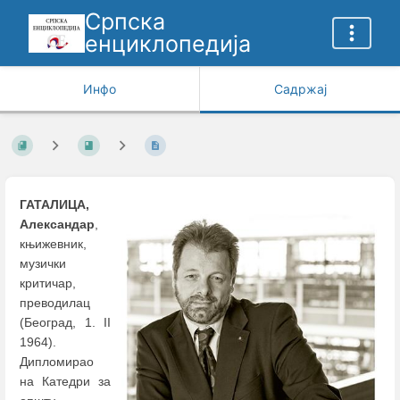
Српска
енциклопедија
Инфо
Садржај
ГАТАЛИЦА,
Александар
,
књижевник,
музички
критичар,
преводилац
(Београд, 1. II
1964).
Дипломирао
на Катедри за