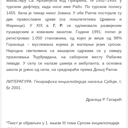
манастиру Св. Арханђела код Призрена, те 1452
–
1455. у
турском дефтеру, када носи име Рабч. По турском попису
1455. била је тимар неког Јована. У обе Рапче постојале су
две православне цркве (на локалитетима Црквине и
Маринце). У XIX в.
Г. Р.
се одликовала развијеним
пушкарским и ковачким занатом. Године 1991. попис је
регистровао 1.050 становника, од којих је више од 98%
Горанаца
–
муслимана којима је матерњи језик српски.
Народна светковина са вашаром одржава се у оквиру
празновања Ђурђевдана, на саборном месту Рабачке
ливаде. У селу се налазе џамија и амбуланта, а основна
школа је јужно од села, на средокраћи према Доњој Рапчи.
ЛИТЕРАТУРА:
Географска енциклопедија насеља Србије
, I,
Бг 2001.
Драгица Р. Гатарић
*Текст је објављен у 1. књизи III тома Српске енциклопедије