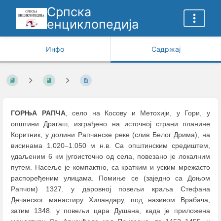
Српска
енциклопедија
Инфо
Садржај
ГОРЊА РАПЧА
, село на Косову и Метохији, у Гори, у
општини Драгаш, изграђено на источној страни планине
Коритник, у долини Рапчанске реке (слив Белог Дрима), на
висинама 1.020
–
1.050 м н.в. Са општинским средиштем,
удаљеним 6 км југоисточно од села, повезано је локалним
путем. Насеље је компактно, са кратким и уским мрежасто
распоређеним улицама. Помиње се (заједно са Доњом
Рапчом) 1327. у даровној повељи краља Стефана
Дечанског манастиру Хиландару, под називом Врабача,
затим 1348. у повељи цара Душана, када је приложена