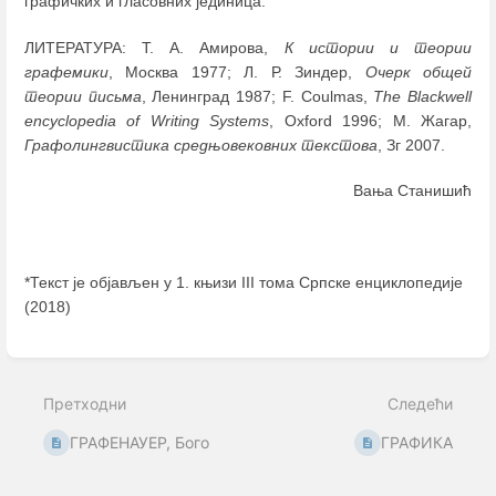
графичких и гласовних јединица.
ЛИТЕРАТУРА: Т. А. Амирова,
К истории и теории
графемики
, Москва 1977; Л. Р. Зиндер,
Очерк общей
теории письма
, Ленинград 1987; F. Coulmas,
The Blackwell
encyclopedia of Writing Systems
, Oxford 1996; М. Жагар,
Графолингвистика средњовековних текстова
, Зг 2007.
Вања Станишић
*Текст је објављен у 1. књизи III тома Српске енциклопедије
(2018)
Enter
section
select
Претходни
Следећи
mode
ГРАФЕНАУЕР, Бого
ГРАФИКА