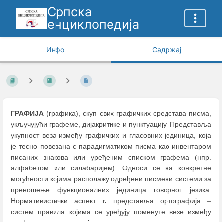
Српска
енциклопедија
Инфо
Садржај
ГРАФИЈА
(графика), скуп свих графичких средстава писма,
укључујући графеме, дијакритике и пунктуацију. Представља
укупност веза између графичких и гласовних јединица, која
је тесно повезана с парадигматиком писма као инвентаром
писаних знакова или уређеним списком графема (нпр.
алфабетом или силабаријем). Односи се на конкретне
могућности којима располажу одређени писмени системи за
преношење функционалних јединица говорног језика.
Нормативистички аспект
г.
представља ортографија
–
систем правила којима се уређују поменуте везе између