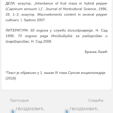
ДЕЛА: коаутор, „Inheritance of fruit mass in hybrid pepper
(
Capsicum annuum
L)",
Journal of Horticultural Science
, 1996,
28, 1
–
2; коаутор,
Macroelements content in several pepper
cultivars
, I, Sadovo 2007.
ЛИТЕРАТУРА:
60 година у служби пољопривреде
, Н. Сад
1998;
70 година рада Института за ратарство и
повртарство
, Н. Сад 2008.
Бранка Лазић
*Текст је објављен у 1. књизи III тома Српске енциклопедије
(2018)
Enter
section
select
Претходни
Следећи
mode
ГВОЗДЕНОВИЋ,
ГВОЗДЕНОВИЋ,