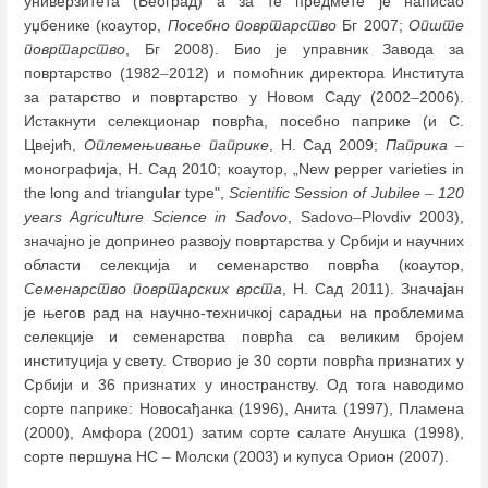
универзитета (Београд) а за те предмете је написао
уџбенике (коаутор,
Посебно повртарство
Бг 2007;
Опште
повртарство
, Бг 2008). Био је управник Завода за
повртарство (1982
–
2012) и помоћник директора Института
за ратарство и повртарство у Новом Саду (2002
–
2006).
Истакнути селекционар поврћа, посебно паприке (и С.
Цвејић,
Оплемењивање паприке
, Н. Сад 2009;
Паприка
–
монографија, Н. Сад 2010; коаутор, „New pepper varieties in
the long and triangular type",
Scientific Session of Jubilee
–
120
years Agriculture Science in Sadovo
, Sadovo
–
Plovdiv 2003),
значајно је допринео развоју повртарства у Србији и научних
области селекција и семенарство поврћа (коаутор,
Семенарство повртарских врста
, Н. Сад 2011). Значајан
је његов рад на научно-техничкој сарадњи на проблемима
селекције и семенарства поврћа са великим бројем
институција у свету. Створио је 30 сорти поврћа признатих у
Србији и 36 признатих у иностранству. Од тога наводимо
сорте паприке: Новосађанка (1996), Анита (1997), Пламена
(2000), Амфора (2001) затим сорте салате Анушка (1998),
сорте першуна НС
–
Молски (2003) и купуса Орион (2007).