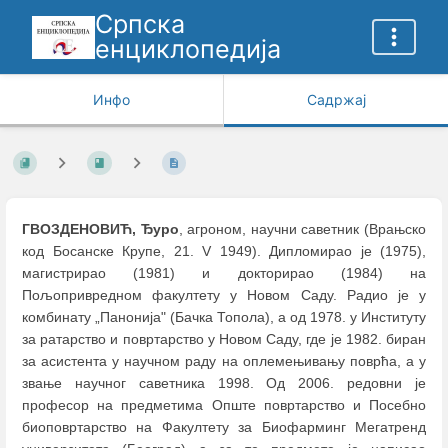
Српска
енциклопедија
Инфо
Садржај
ГВОЗДЕНОВИЋ, Ђуро
, агроном, научни саветник (Врањско
код Босанске Крупе, 21. V 1949). Дипломирао је (1975),
магистрирао (1981) и докторирао (1984) на
Пољопривредном факултету у Новом Саду. Радио је у
комбинату „Панонија" (Бачка Топола), а од 1978. у Институту
за ратарство и повртарство у Новом Саду, где је 1982. биран
за асистента у научном раду на оплемењивању поврћа, а у
звање научног саветника 1998. Од 2006. редовни је
професор на предметима Опште повртарство и Посебно
биоповртарство на Факултету за Биофарминг Мегатренд