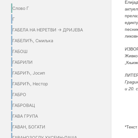
Елија
Слово Г
актуел
прела
Г
едикт
песни
ГАБЕЛА НА НЕРЕТВИ → ДРИЈЕВА
ликовн
ГАБЕЛИЋ, Смиљка
ИЗВОР
ГАБОШ
Живко
ГАБРИЛИ
„Књиж
ГАБРИЋ, Јосип
ЛИТЕР
Гради
ГАБРИЋ, Нестор
и 20.
ГАБРО
ГАБРОВАЦ
ГАВА ГРУПА
ГАВАН, БОГАТИ
*Текст
ГАВАНОЗОГЛУ ХУСЕИН-ПАША