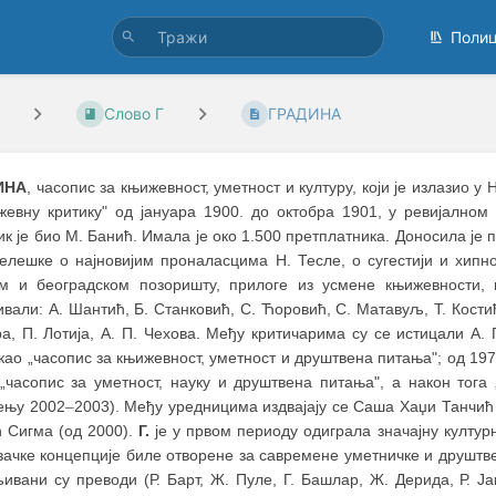
Поли
Слово Г
ГРАДИНА
ИНА
, часопис за књижевност, уметност и културу, који је излазио у
жевну критику" од јануара 1900. до октобра 1901, у ревијалн
к је био М. Банић. Имала је око 1.500 претплатника. Доносила је 
белешке о најновијим проналасцима Н. Тесле, о сугестији и хипно
м и београдском позоришту, прилоге из усмене књижевности, и
вали: А. Шантић, Б. Станковић, С. Ћоровић, С. Матавуљ, Т. Кост
а, П. Лотија, А. П. Чехова. Међу критичарима су се истицали А.
као „часопис за књижевност, уметност и друштвена питања"; од 197
 „часопис за уметност, науку и друштвена питања", а након тога 
ењу 2002
–
2003). Међу уредницима издвајају се Саша Хаџи Танчић
 Сигма (од 2000).
Г.
је у првом периоду одиграла значајну културн
вачке концепције биле отворене за савремене уметничке и друшт
ивани су преводи (Р. Барт, Ж. Пуле, Г. Башлар, Ж. Дерида, Р. Јак