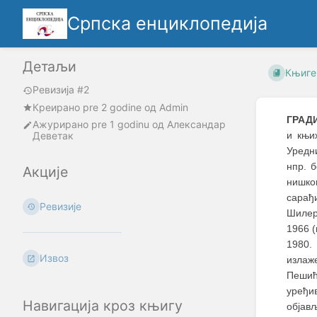
Српска енциклопедија
Детаљи
Књиге
Ревизија #2
Креирано
pre 2 godine
oд
Admin
ГРАД
Ажурирано
pre 1 godinu
од
Александар
Деветак
и књи
Уредни
нпр. 
Акције
нишко
сарађи
Ревизије
Шилер
1966 (
1980.
Извоз
излаж
Пешић
уређи
Навигација кроз књигу
објављ