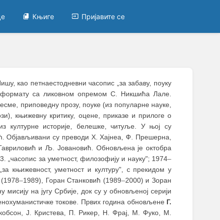
це
Књиге
Пријавите се
 Нишу, као петнаестодневни часопис „за забаву, поуку
ом формату са ликовном опремом С. Никшића Лале.
песме, приповедну прозу, поуке (из популарне науке,
зи), књижевну критику, оцене, приказе и прилоге о
з културне историје, белешке, читуље. У њој су
ић. Објављивани су преводи Х. Хајнеа, Ф. Прешерна,
 Гавриловић и Љ. Јовановић. Обновљена је октобра
3. „часопис за уметност, филозофију и науку"; 1974
–
„за књижевност, уметност и културу", с прекидом у
 (1978
–
1989), Горан Станковић (1989
–
2000) и Зоран
у мисију на југу Србије, док су у обновљеној серији
венохуманистичке токове. Првих година обновљене
Г.
обсон, Ј. Кристева, П. Рикер, Н. Фрај, М. Фуко, М.