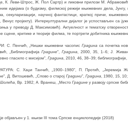
де, К. Леви-Штрос, Ж. Пол Сартр) и ликовни прилози М. Абрамовић
ним идејама (о будизму, филмској режији књижевних дела, Јунгу, 
за, секуларизацији, научној фантастици, краткој причи, књижевн
у, Венус пројекту). Интеркултурални дијалог је успостављен са ј
киња у преводу Д. Максимовић). Актуелност и тематску отворенос
е сцене, критике и теорије филма, те портрети добитника књижев
И: С. Пенчић, „Нишки књижевни часопис
Градина
са почетка нов
вић, „Библиографија
Градине
",
Градина
, 2000, 35, 1
–
6; Ј. Жива
евно гласило с мисијом",
Градина
, 2010, 46, 38
–
39; библиографије, 
АТУРА: С. Хаџи Танчић, „1900
–
1980", П. Протић, „Јеремија 
не
", Д. Витошевић, „Слово о старој
Градини
",
Градина
, 1980, 15, 10
 столећа
, Вр. 1982; А. Вранеш, „Место
Градине
у развоју српске би
 је објављен у 1. књизи III тома Српске енциклопедије (2018)