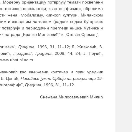
. Модерну оријентацију потврђују темати посвећени
когнитивној психологији, квантној физици, обредима
ости жена, глобализму, хип-хоп култури, Миланском
ужним и западним Балканом (радови седам бугарских
т потврђују и периодични прегледи нишке музичке и
них награда „Бранко Миљковић" и „Стеван Сремац".
ог века",
Градина
, 1996, 31, 11
–
12; Л. Живковић, З.
новић, „Градина",
Градина
, 2008, 44, 24; Ј. Пејчић,
www.ubnt.ni.ac.rs.
Живановић као књижевни критичар и први уредник
; В. Ценић,
Часописи јужне Србије на раскрсници 19.
блиографије",
Градина
, 1996, 31, 11
–
12.
Снежана Милосављевић Милић