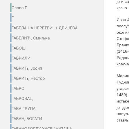
је и с
Слово Г
крзно.
Г
Иван 
послу
ГАБЕЛА НА НЕРЕТВИ → ДРИЈЕВА
околи
ГАБЕЛИЋ, Смиљка
Стефа
Бранк
ГАБОШ
(1416
Радос
ГАБРИЛИ
краља 
ГАБРИЋ, Јосип
Мари
ГАБРИЋ, Нестор
Рудни
ГАБРО
угарск
1489) 
ГАБРОВАЦ
истак
је дj
ГАВА ГРУПА
напуљ
ГАВАН, БОГАТИ
стављ
ГАВАНОЗОГЛУ ХУСЕИН-ПАША