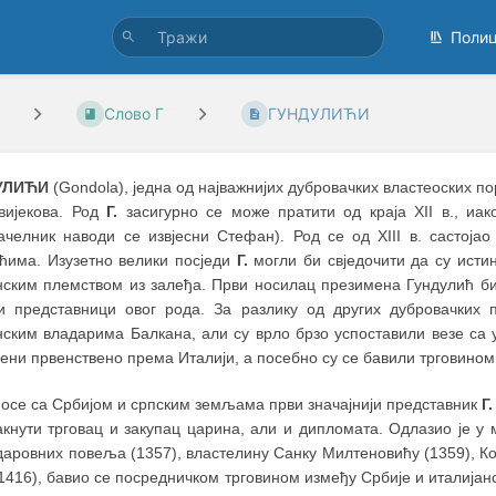
Поли
Слово Г
ГУНДУЛИЋИ
УЛИЋИ
(Gondola), jедна од најважнијих дубровачких властеоских пор
вијекова. Род
Г.
засигурно се може пратити од краја XII в., иак
ачелник наводи се извјесни Стефан). Род се од XIII в. састоја
ћима. Изузетно велики посjеди
Г.
могли би свjедочити да су исти
нским племством из залеђа. Први носилац презимена Гундулић био 
ји представници овог рода. За разлику од других дубровачких
нским владарима Балкана, али су врло брзо успоставили везе са 
ени првенствено према Италији, а посебно су се бавили трговином
носе са Србијом и српским земљама први значајнији представник
Г.
акнути трговац и закупац царина, али и дипломата. Одлазио је у м
аровних повеља (1357), властелину Санку Милтеновићу (1359), Ко
1416), бавио се посредничком трговином између Србије и италијан