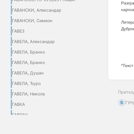
Разгр
најпо
ГАВАНСКИ, Александар
ГАВАНСКИ, Симеон
Литер
Дубров
ГАВЕЗ
ГАВЕЛА, Александар
ГАВЕЛА, Бранко
ГАВЕЛА, Бранко
*Текст
ГАВЕЛА, Душан
Enter
section
ГАВЕЛА, Ђуро
select
Претхо
mode
ГАВЕЛА, Никола
ГУН
ГАВКА
ГАВРАН
ГАВРАНКАПЕТАНОВИЋ РАЈНВАЈН,
Шемса