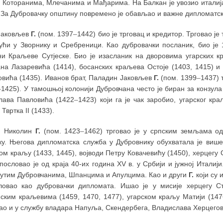
а Которанима, Млечанима и Мађарима. На Балкан је увозио италијан
 За Дубровачку општину повремено је обављао и важне дипломатск
Јаковљев
Г.
(пом. 1397
–
1442) био је трговац и кредитор. Трговао је
јући у Зворнику и Сребреници. Као дубровачки посланик, био је
ни Краљеве Сутјеске. Био је изасланик на дворовима угарских к
на Лазаревића (1414), босанских краљева Остоје (1403, 1415) и Т
овића (1435). Иванов брат, Паладин Јаковљев
Г.
(пом. 1399
–
1437) 
–
1425). У тамошњој колонији Дубровчана често је биран за конзула
лава Павловића (1422
–
1423) који га је чак заробио, угарског кр
Твртка II (1433).
н Николин
Г.
(пом. 1423
–
1462) трговао је у српским земљама о
ку. Његова дипломатска служба у Дубровнику обухватала је више 
ом краљу (1433, 1445), војводи Петру Ковачевићу (1450), херцег
пословао је од краја 40-их година XV в. у Србији и јужној Италиј
нутим Дубровчанима, Шпанцима и Апулцима. Као и други
Г.
који су 
еловао као дубровачки дипломата. Ишао је у мисије херцегу С
ским краљевима (1459, 1470, 1477), угарском краљу Матији (1476
ао и у службу владара Напуља, Скендербега, Владислава Херцегов