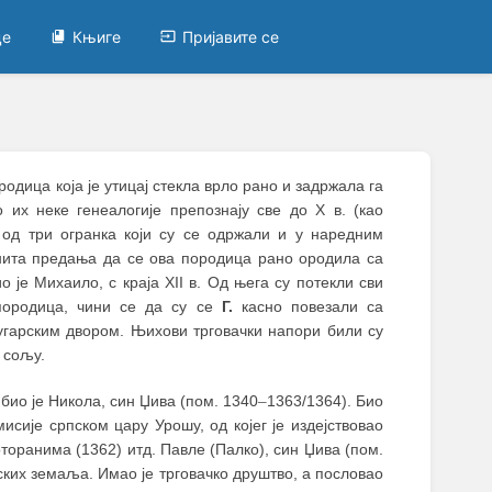
це
Књиге
Пријавите се
одица која је утицај стекла врло рано и задржала га
о их неке генеалогије препознају све до X в. (као
о од три огранка који су се одржали и у наредним
нита предања да се ова породица рано ородила са
је Михаило, с краја XII в. Од њега су потекли сви
 породица, чини се да су се
Г.
касно повезали са
угарским двором. Њихови трговачки напори били су
 сољу.
био је Никола, син Џива (пом. 1340
–
1363/1364). Био
исије српском цару Урошу, од којег је издејствовао
торанима (1362) итд. Павле (Палко), син Џива (пом.
ских земаља. Имао је трговачко друштво, а пословао