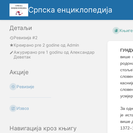
Српска енциклопедија
Детаљи
Књиге
Ревизија #2
Креирано
pre 2 godine
oд
Admin
ГУНД
Ажурирано
pre 1 godinu
од
Александар
Деветак
више 
родон
стоље
Акције
слове
касни
Ревизије
слове
усмјер
Извоз
За од
је ист
више д
Навигација кроз књигу
1372
–