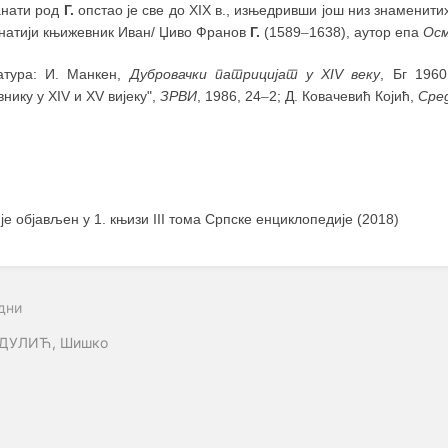
анати род
Г.
опстао је све до XIX в., изњедривши још низ знаменитих
знатији књижевник Иван/ Џиво Франов
Г.
(1589
–
1638), аутор епа
Ос
атура: И. Манкен,
Дубровачки патрицијат у XIV веку
, Бг 1960
нику у XIV и XV вијеку",
ЗРВИ
, 1986, 24
–
2; Д. Ковачевић Којић,
Сре
 је објављен у 1. књизи III тома Српске енциклопедије (2018)
дни
ДУЛИЋ, Шишко