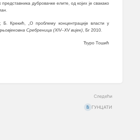
 представника дубровачке елите, од којих је свакако
ман
.
; Б. Крекић, „О проблему концентрације власти у
дњовјековна Сребреница
(XIV
–
XV вијек)
, Бг 2010.
Ђуро Тошић
Следећи
ГУНЦАТИ