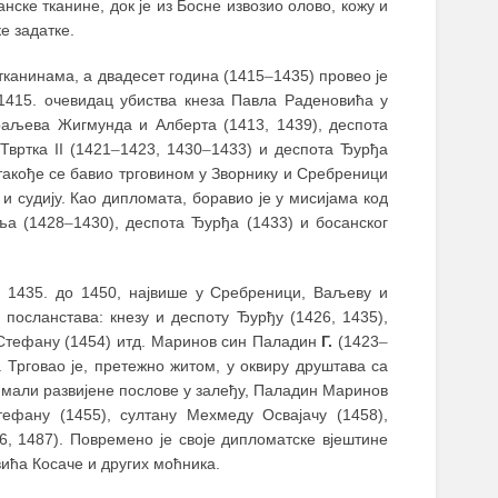
ске тканине, док је из Босне извозио олово, кожу и
е задатке.
 тканинама, а двадесет година (1415
–
1435) провео је
 1415. очевидац убиства кнеза Павла Раденовића у
раљева Жигмунда и Алберта (1413, 1439), деспота
вртка II (1421
–
1423, 1430
–
1433) и деспота Ђурђа
такође се бавио трговином у Зворнику и Сребреници
 и судију. Као дипломата, боравио је у мисијама код
аља (1428
–
1430), деспота Ђурђа (1433) и босанског
д 1435. до 1450, највише у Сребреници, Ваљеву и
посланстава: кнезу и деспоту Ђурђу (1426, 1435),
у Стефану (1454) итд. Маринов син Паладин
Г.
(1423
–
и. Трговао је, претежно житом, у оквиру друштава са
имали развијене послове у залеђу, Паладин Маринов
тефану (1455), султану Мехмеду Освајачу (1458),
, 1487). Повремено је своје дипломатске вjештине
ића Косаче и других моћника.