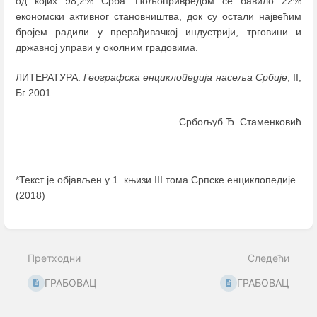
од којих 98,2% Срба. Пољопривредом се бавило 22%
економски активног становништва, док су остали највећим
бројем радили у прерађивачкој индустрији, трговини и
државној управи у околним градовима.
ЛИТЕРАТУРА:
Географска енциклопедија насеља Србије
, II,
Бг 2001.
Србољуб Ђ. Стаменковић
*Текст је објављен у 1. књизи III тома Српске енциклопедије
(2018)
Enter
section
select
Претходни
Следећи
mode
ГРАБОВАЦ
ГРАБОВАЦ