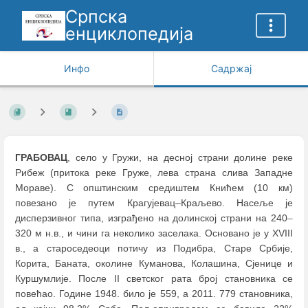
Српска
енциклопедија
Инфо
Садржај
ГРАБОВАЦ
, село у Гружи, на десној страни долине реке
Рибеж (притока реке Груже, лева страна слива Западне
Мораве). С општинским средиштем Книћем (10 км)
повезано је путем Крагујевац–Краљево. Насеље је
дисперзивног типа, изграђено на долинској страни на 240
–
320 м н.в., и чини га неколико заселака. Основано је у XVIII
в., а староседеоци потичу из Подибра, Старе Србије,
Корита, Баната, околине Куманова, Колашина, Сјенице и
Куршумлије. После II светског рата број становника се
повећао. Године 1948. било је 559, а 2011. 779 становника,