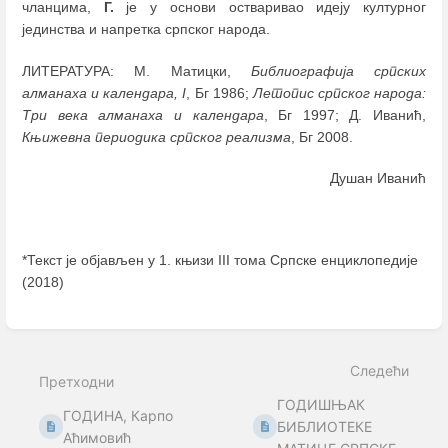
чланцима,
Г.
је у основи остваривао идеју културног
јединства и напретка српског народа.
ЛИТЕРАТУРА: М. Матицки,
Библиографија српских
алманаха и календара, I
, Бг 1986;
Летопис српског народа:
Три века алманаха и календара
, Бг 1997; Д. Иванић,
Књижевна периодика српског реализма
, Бг 2008.
Душан Иванић
*Текст је објављен у 1. књизи III тома Српске енциклопедије
(2018)
Enter
section
select
Следећи
mode
Претходни
ГОДИШЊАК
ГОДИНА, Карпо
БИБЛИОТЕКЕ
Аћимовић