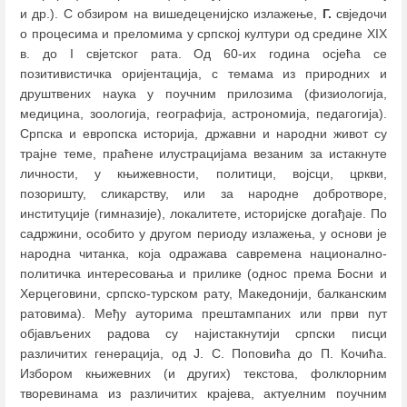
и др.). С обзиром на вишедеценијско излажење,
Г.
свједочи
о процесима и преломима у српској култури од средине XIX
в. до I свјетског рата. Од 60-их година осјећа се
позитивистичка оријентација, с темама из природних и
друштвених наука у поучним прилозима (физиологија,
медицина, зоологија, географија, астрономија, педагогија).
Српска и европска историја, државни и народни живот су
трајне теме, праћене илустрацијама везаним за истакнуте
личности, у књижевности, политици, војсци, цркви,
позоришту, сликарству, или за народне добротворе,
институције (гимназије), локалитете, историјске догађаје. По
садржини, особито у другом периоду излажења, у основи је
народна читанка, која одражава савремена национално-
политичка интересовања и прилике (однос према Босни и
Херцеговини, српско-турском рату, Македонији, балканским
ратовима). Међу ауторима прештампаних или први пут
објављених радова су најистакнутији српски писци
различитих генерација, од Ј. С. Поповића до П. Кочића.
Избором књижевних (и других) текстова, фолклорним
творевинама из различитих крајева, актуелним поучним