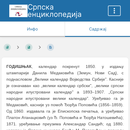
Српска
енциклопедија
Инфо
Садржај
ГОДИШЊАК
, календар покренут 1850. у издању
штампарије Данила Медаковића (Земун, Нови Сад), с
поднасловом „Велики календар Војводства Србије". Касније
је означаван као „велики календар србски", „велики српски
народни илустровани календар" а 1893
–
1907. „Српски
народни илустровани велики календар". Уређивао га је
Медаковић, касније уз помоћ Ђорђа Поповића (1856
–
1859).
Од 1860. издавала га је Епископска печатња, а уређивао
Платон Атанацковић (уз Ђ. Поповића и Ђорђа Натошевића);
1871. уређивање преузима Александар Сандић; од 1880.