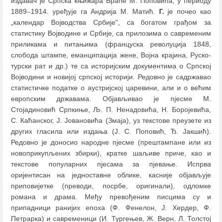
издавач је Српска књижара Браће М. Поповића; у периоду
1889
–
1914. уређује га Андрија М. Матић.
Г.
је почео као
„календар Војводства Србије", са богатом грађом за
статистику Војводине и Србије, са прилозима о савременим
приликама и питањима (француска револуција 1848,
слобода штампе, еманципација жене, Војна крајина, Руско-
турски рат и др.) те са историјским документима о Српској
Војводини и новијој српској историји. Редовно је садржавао
статистичке податке о аустријској царевини, али и о већим
европским државама. Објављивао је пјесме М.
Стојадиновић Српкиње, Љ. П. Ненадовића, Н. Боројевића,
С. Каћанског, Ј. Јовановића (Змаја), уз текстове преузете из
других гласила или издања (Ј. С. Поповић, Ђ. Јакшић).
Редовно је доносио народне пјесме (прештампане или из
новоприкупљених збирки), кратке шаљиве приче, као и
текстове популарних пјесама за пјевање. Испрва
оријентисан на једноставне облике, касније објављује
приповијетке (преводи, посрбе, оригинали), одломке
романа и драма. Међу превођеним писцима су и
припадници ранијих епоха (Ф. Фенелон, Ј. Хердер, Ф.
Петрарка) и савременици (И. Тургењев, Ж. Верн, Л. Толстој