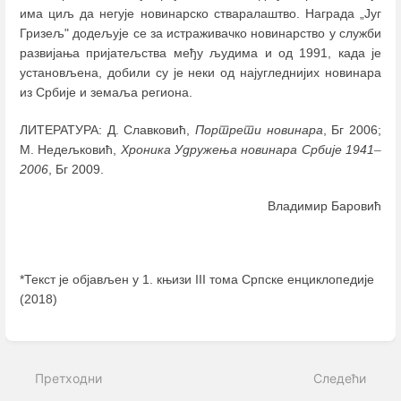
има циљ да негује новинарско стваралаштво. Награда „Југ
Гризељ" додељује се за истраживачко новинарство у служби
развијања пријатељства међу људима и од 1991, када је
установљена, добили су је неки од најугледнијих новинара
из Србије и земаља региона.
ЛИТЕРАТУРА: Д. Славковић,
Портрети новинара
, Бг 2006;
М. Недељковић,
Хроника Удружења новинара Србије 1941
–
2006
, Бг 2009.
Владимир Баровић
*Текст је објављен у 1. књизи III тома Српске енциклопедије
(2018)
Enter
section
select
Претходни
Следећи
mode