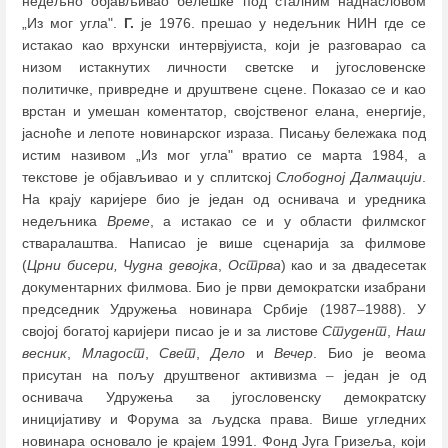
недељно објављивао белешке под сталним наднасловом
„Из мог угла".
Г.
је 1976. прешао у недељник НИН где се
истакао као врхунски интервјуиста, који је разговарао са
низом истакнутих личности светске и југословенске
политичке, привредне и друштвене сцене. Показао се и као
врстан и умешан коментатор, својственог елана, енергије,
јасноће и лепоте новинарског израза. Писању бележака под
истим називом „Из мог угла" вратио се марта 1984, а
текстове је објављивао и у сплитској
Слободној Далмацији
.
На крају каријере био је један од оснивача и уредника
недељника
Време
, а истакао се и у области филмског
стваралаштва. Написао је више сценарија за филмове
(
Црни бисери, Чудна девојка
,
Острва
) као и за двадесетак
документарних филмова. Био је први демократски изабрани
председник Удружења новинара Србије (1987
–
1988). У
својој богатој каријери писао је и за листове
Студент
,
Наш
весник
,
Младост
,
Свет
,
Дело
и
Вечер
. Био је веома
присутан на пољу друштвеног активизма
–
један је од
оснивача Удружења за југословенску демократску
иницијативу и Форума за људска права. Више угледних
новинара основало је крајем 1991. Фонд Југа Гризеља, који