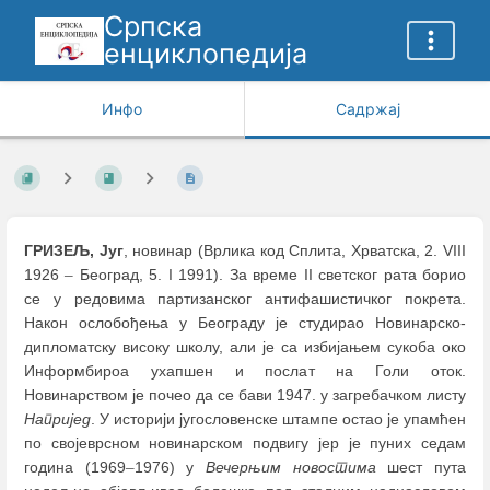
Српска
енциклопедија
Инфо
Садржај
ГРИЗЕЉ, Југ
, новинар (Врлика код Сплита, Хрватска, 2. VIII
1926
–
Београд, 5. I 1991). За време II светског рата борио
се у редовима партизанског антифашистичког покрета.
Након ослобођења у Београду је студирао Новинарско-
дипломатску високу школу, али је са избијањем сукоба око
Информбироа ухапшен и послат на Голи оток.
Новинарством је почео да се бави 1947. у загребачком листу
Напријед
. У историји југословенске штампе остао је упамћен
по својеврсном новинарском подвигу јер је пуних седам
година (1969
–
1976) у
Вечерњим новостима
шест пута