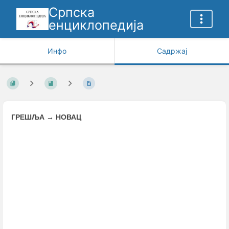
Српска
енциклопедија
Инфо
Садржај
ГРЕШЉА
→
НОВАЦ
Enter
section
select
mode