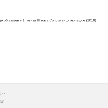
 је објављен у 1. књизи III тома Српске енциклопедије (2018)
дни
ЗД