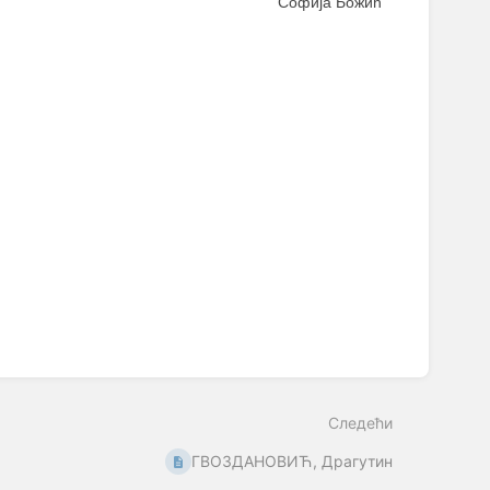
Софија Божић
Следећи
ГВОЗДАНОВИЋ, Драгутин