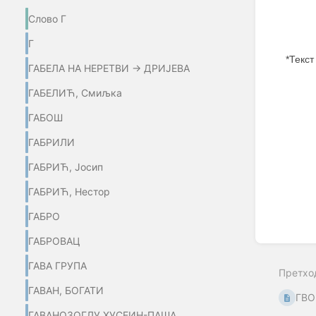
Слово Г
Г
*Текст
ГАБЕЛА НА НЕРЕТВИ → ДРИЈЕВА
Enter
ГАБЕЛИЋ, Смиљка
section
select
ГАБОШ
mode
ГАБРИЛИ
ГАБРИЋ, Јосип
ГАБРИЋ, Нестор
ГАБРО
ГАБРОВАЦ
ГАВА ГРУПА
Претхо
ГАВАН, БОГАТИ
ГВО
ГАВАНОЗОГЛУ ХУСЕИН-ПАША