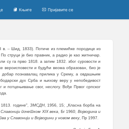
це
Књиге
Пријавите се
I в.
–
Шид, 1833). Потиче из племићке породице из
По струци је био правник, а радио је као житничар.
и су га прво 1818. а затим 1832. због суровости и
ке вероисповести и будући веома образован, био је
је добар познавалац прилика у Срему, а овдашњим
ободарски дух Срба и њихову веру у непобедивост
г и потцењивање свог, неслогу. Вође Првог српског
ода.
 1813. године",
ЗМСДН
, 1956, 15; „Класна борба на
 Славонији почетком XIX века
, Бг 1960;
Војводина и
ва у Славонији и Војводини у новом веку
, Пр 1997.