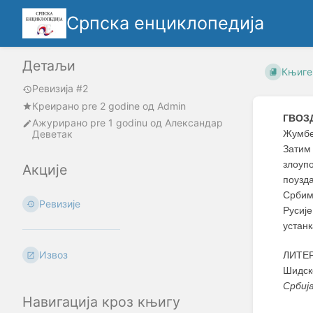
Српска енциклопедија
Детаљи
Књиге
Ревизија #2
Креирано
pre 2 godine
oд
Admin
ГВОЗ
Ажурирано
pre 1 godinu
од
Александар
Деветак
Жумбер
Затим
злоуп
Акције
поузд
Србим
Ревизије
Русиј
устанк
Извоз
ЛИТЕР
Шидск
Србиј
Навигација кроз књигу