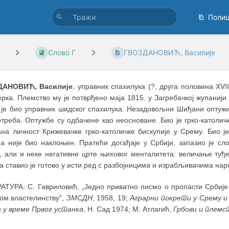
Поли
Слово Г
ГВОЗДАНОВИЋ, Василије
ДАНОВИЋ, Василије
, управник спахилука (?, друга половина XVII
ка. Племство му је потврђено маја 1815. у Загребачкој жупанији. 
 је био управник шидског спахилука. Незадовољни Шиђани оптужил
отреба. Оптужбе су одбачене као неосноване. Био је грко-католич
ана личност Крижевачке грко-католичке бискупије у Срему. Био 
а није био наклоњен. Пратећи догађаје у Србији, запазио је сл
е, али и неке негативне црте њиховог менталитета: величање туђе
а ставио је готово у исти ред с разбојницима и израбљивачима нар
АТУРА: С. Гавриловић, „Једно приватно писмо о пропасти Србије
ом властелинству",
ЗМСДН
, 1958, 19;
Аграрни покрети у Срему и
а у време Првог устанка
, Н. Сад 1974; М. Атлагић,
Грбови и племст