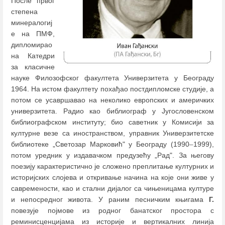
После првог
степена
минералогиј
е на ПМФ,
дипломирао
на Катедри
за класичне
науке Филозофског факултета Универзитета у Београду
1964. На истом факултету похађао постдипломске студије, а
потом се усавршавао на неколико европских и америчких
универзитета. Радио као библиограф у Југословенском
библиографском институту; био саветник у Комисији за
културне везе са иностранством, управник Универзитетске
библиотеке „Светозар Марковић" у Београду (1990
–
1999),
потом уредник у издавачком предузећу „Рад". За његову
поезију карактеристично је сложено преплитање културних и
историјских слојева и откривање начина на које они живе у
савремености, као и стални дијалог са чињеницама културе
и непосредног живота. У раним песничким књигама
Г.
повезује појмове из родног банатског простора с
реминисценцијама из историје и вертикалних линија