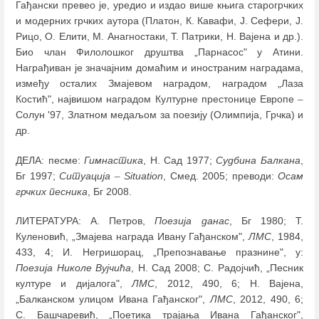
Гађански превео је, уредио и издао више књига старогрчких
и модерних грчких аутора (Платон, К. Кавафи, Ј. Сефери, Ј.
Рицо, О. Елити, М. Анагностаки, Т. Патрики, Н. Вајена и др.).
Био члан Филолошког друштва „Парнасос" у Атини.
Награђиван је значајним домаћим и иностраним наградама,
између осталих Змајевом наградом, наградом „Лаза
Костић", највишом наградом Културне престонице Европе
–
Солун '97, Златном медаљом за поезију (Олимпија, Грчка) и
др.
ДЕЛА: песме:
Гимнастика
, Н. Сад 1977;
Судбина Балкана
,
Бг 1997;
Ситуација
–
Situation
, Смед. 2005; преводи:
Осам
грчких песника
, Бг 2008.
ЛИТЕРАТУРА: А. Петров,
Поезија данас
, Бг 1980; Т.
Куленовић, „Змајева награда Ивану Гађанском",
ЛМС
, 1984,
433, 4; И. Негришорац, „Препознавање празнине", у:
Поезија Николе Вујчића
, Н. Сад 2008; С. Радојчић, „Песник
културе и дијалога",
ЛМС
, 2012, 490, 6; Н. Вајена,
„Балканском улицом Ивана Гађанског",
ЛМС
, 2012, 490, 6;
С. Башчаревић, „Поетика трајања Ивана Гађанског",