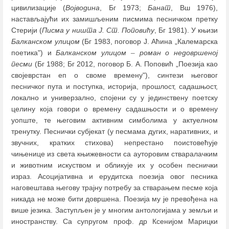
цивилизације (
Војводина
, Бг 1973;
Банат
, Вш 1976),
настављајући их замишљеним писмима песничком претку
Стерији (
Писма
у ништа Ј. Ст. Поповићу
, Бг 1981). У књизи
Балканском улицом
(Бг 1983, поговор Ј. Аћина „Калемарска
поетика") и
Балканском улицом
–
роман о недовршеној
песми
(Бг 1988; Бг 2012, поговор Б. А. Поповић „Поезија као
својеврстан еп о своме времену"), синтези његовог
песничког пута и поступка, историја, прошлост, садашњост,
локално и универзално, спојени су у јединствену поетску
целину која говори о времену садашњости и о времену
уопште, те његовим активним симболима у актуелном
тренутку. Песнички субјекат (у песмама дугих, наративних, и
звучних, кратких стихова) непрестано поистовећује
чињенице из света књижевности са ауторовим стваралачким
и животним искуством и обликује их у особен песнички
израз. Асоцијативна и ерудитска поезија овог песника
наговештава његову трајну потребу за стварањем песме која
никада не може бити довршена. Поезија му је превођена на
више језика. Заступљен је у многим антологијама у земљи и
иностранству. Са супругом проф. др Ксенијом Марицки