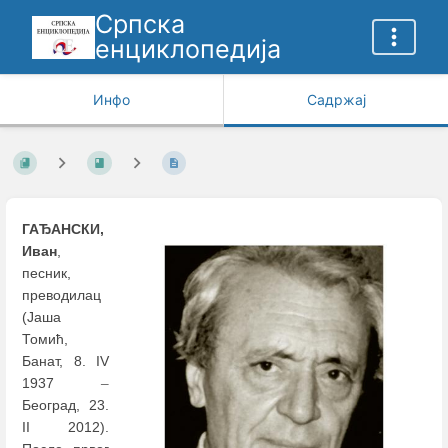
Српска
енциклопедија
Инфо
Садржај
ГАЂАНСКИ,
Иван
,
песник,
преводилац
(Јаша
Томић,
Банат, 8. IV
1937
–
Београд, 23.
II 2012).