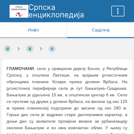
Српска
енциклопедија
Инфо
Садржај
ГЛАМОЧАНИ
, село у сјеверном дијелу Босне, у Републици
Српској, у општини Лакташи, на крајњим југоисточним
обронцима планине Козаре према долини Врбаса. На
југоисточној периферији села је пут Бањалука
–
Градишка.
Бањалука је удаљена 15 км, а општински центар 6 км. Село
се протеже од друма у долини Врбаса, на висини од око 125
м према планинској подгорини до висине од око 280 м.
Горњи дио села је задржао стари дисперзивни карактер, а
доњи дио су захватиле промјене везане за урбанизацију
околине Бањалуке и он има компактан облик. У њему су