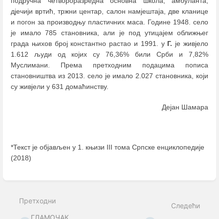
подручна четвороразредна основна школа, амбуланта,
дјечији вртић, тржни центар, салон намјештаја, две кланице
и погон за производњу пластичних маса. Године 1948. село
је имало 785 становника, али је под утицајем оближњег
града њихов број константно растао и 1991. у
Г.
је живјело
1.612 људи од којих су 76,36% били Срби и 7,82%
Муслимани. Према претходним подацима пописа
становништва из 2013. село је имало 2.027 становника, који
су живјели у 631 домаћинству.
Дејан Шамара
*Текст је објављен у 1. књизи III тома Српске енциклопедије
(2018)
Enter
section
select
Претходни
mode
Следећи
ГЛАМОЧАК,