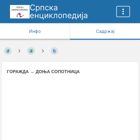
Српска
енциклопедија
Инфо
Садржај
ГОРАЖДА
→
ДОЊА СОПОТНИЦА
Enter
section
select
mode