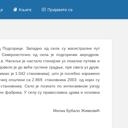
це
Књиге
Пријавите се
од Подгорице. Западно од села су магистрални пут
 Североисточно од села је подгорички аеродром.
в. Насеље је настало стихијски уз локалне путеве и
вело је до веће густине градње, пре свега уз друм.
имао је 1.042 становника), што је посебно изражено
чкој општини са 2.869. становника 2003. од којих су
становника. Село је познато по интензивном узгоју
их фабрика. У селу су православна црква и основна
Милка Бубало Живковић