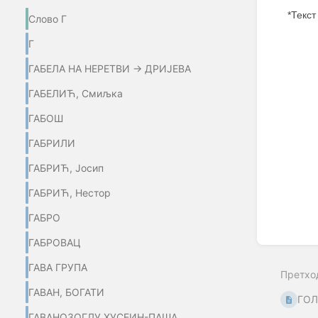
*Текст
Слово Г
Enter
Г
section
select
ГАБЕЛА НА НЕРЕТВИ → ДРИЈЕВА
mode
ГАБЕЛИЋ, Смиљка
ГАБОШ
ГАБРИЛИ
ГАБРИЋ, Јосип
ГАБРИЋ, Нестор
ГАБРО
ГАБРОВАЦ
ГАВА ГРУПА
Претхо
ГАВАН, БОГАТИ
ГОЛ
ГАВАНОЗОГЛУ ХУСЕИН-ПАША