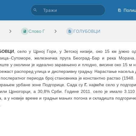
Поли
Слово Г
ГОЛУБОВЦИ
БОВЦИ
, село у Црној Гори, у Зетској низији, око 15 км јужно 
рица
–
Сутоморе, железничка пруга Београд
–
Бар и река Морача.
те у околини је идеално заравњено и плодно, висине око 15 м н.
ежаст распоред улица и дисперзивну градњу. Нарастање насеља до
послератног периода број становника је константно растао (1948. 
рањем урбане зоне Подгорице. Сада су
Г.
највеће село у подгори
или Црногорци, а 30,8% Срби. Године 2011. село је имало 3.110 
а, а у новије време и градњи мањих погона и складишта подгоричк
.