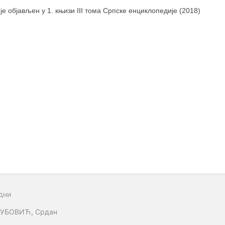
 је објављен у 1. књизи III тома Српске енциклопедије (2018)
дни
УБОВИЋ, Срдан