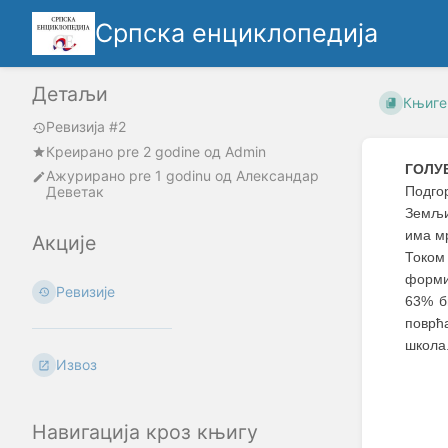
Српска енциклопедија
Детаљи
Књиге
Ревизија #2
Креирано
pre 2 godine
oд
Admin
ГОЛУ
Ажурирано
pre 1 godinu
од
Александар
Деветак
Подго
Земљиш
има мр
Акције
Током 
форми
Ревизије
63% б
поврћ
школа
Извоз
Навигација кроз књигу