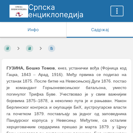
Српска
енциклопедија
Инфо
Садржај
ГУЗИНА, Бошко Томов
, кнез, устанички вођа (Фојница код
Гацка, 1843
–
Арад, 1916). Међу првима се подигао на
устанак 1875. После битке на Невесињској Дуги 1876. постао
је командант Горњоневесињског батаљона, уместо
погинулог Трифка Буве. Учествовао је у свим важнијим
бојевима 1875
–
1878, а неколико пута је и рањаван. Након
Берлинског конгреса и окупације БиХ, аустроугарске власти
га почетком 1879. постављају за једног од заповедника
Пандурског корпуса у Невесињу. Међутим, са осталим
херцеговачким сердарима прешао је марта 1879. у Црну