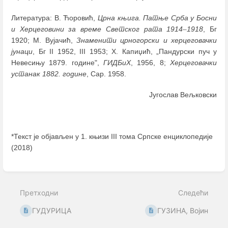
Литература: В. Ћоровић,
Црна књига. Патње Срба у Босни
и Херцеговини за време Светског рата 1914
–
1918
, Бг
1920; М. Вујачић,
Знаменити црногорски и херцеговачки
јунаци
, Бг II 1952, III 1953; Х. Капиџић, „Пандурски пуч у
Невесињу 1879. године",
ГИДБиХ
, 1956, 8;
Херцеговачки
устанак 1882. године
, Сар. 1958.
Југослав Вељковски
*Текст је објављен у 1. књизи III тома Српске енциклопедије
(2018)
Enter
section
select
Претходни
Следећи
mode
ГУДУРИЦА
ГУЗИНА, Војин