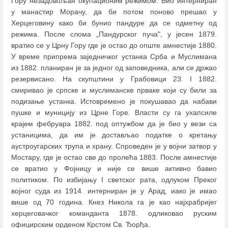
Гору незадовољан окупационим режимом. Био интерниран
у манастир Морачу, да би потом поново прешао у
Херцеговину како би бунио пандуре да се одметну од
режима. После слома „Пандурског пуча", у јесен 1879.
вратио се у Црну Гору где је остао до опште амнестије 1880.
У време припрема заједничког устанка Срба и Муслимана
из 1882. планиран је за једног од заповедника, али се држао
резервисано. На скупштини у Грабовици 23. I 1882.
смиривао је српске и муслиманске прваке који су били за
подизање устанка. Истовремено је покушавао да набави
пушке и муницију из Црне Горе. Власти су га ухапсиле
крајем фебруара 1882. под оптужбом да је био у вези са
устаницима, да им је достављао податке о кретању
аустроугарских трупа и храну. Спроведен је у војни затвор у
Мостару, где је остао све до пролећа 1883. После амнестије
се вратио у Фојницу и није се више активно бавио
политиком. По избијању I светског рата, одлуком Преког
војног суда из 1914. интерниран је у Арад, иако је имао
више од 70 година. Кнез Никола га је као најхрабријег
херцеговачког команданта 1878. oдликовао руским
официрским орденом Крстом Св. Ђорђа.