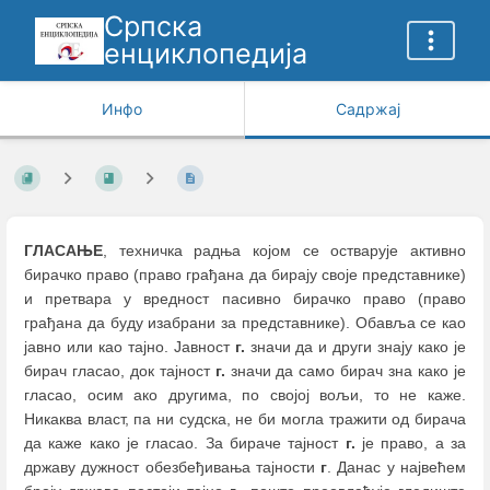
Српска
енциклопедија
Инфо
Садржај
ГЛАСАЊЕ
, техничка радња којом се остварује активно
бирачко право (право грађана да бирају своје представнике)
и претвара у вредност пасивно бирачко право (право
грађана да буду изабрани за представнике). Обавља се као
јавно или као тајно. Јавност
г.
значи да и други знају како је
бирач гласао, док тајност
г.
значи да само бирач зна како је
гласао, осим ако другима, по својој вољи, то не каже.
Никаква власт, па ни судска, не би могла тражити од бирача
да каже како је гласао. За бираче тајност
г.
је право, а за
државу дужност обезбеђивања тајности
г
. Данас у највећем