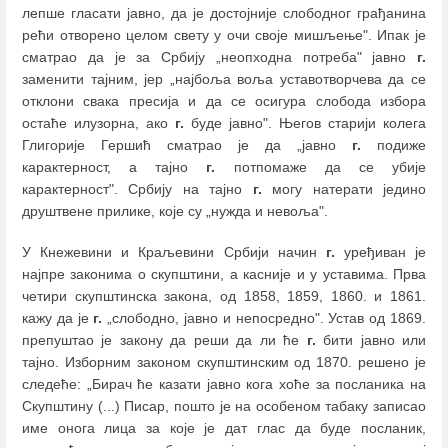
лепше гласати јавно, да је достојније слободног грађанина
рећи отворено целом свету у очи своје мишљење". Ипак је
сматрао да је за Србију „неопходна потреба" јавно
г.
заменити тајним, јер „најбоља воља уставотворчева да се
отклони свака пресија и да се осигура слобода избора
остаће илузорна, ако
г.
буде јавно". Његов старији колега
Глигорије Гершић сматрао је да „јавно
г.
подиже
карактерност, а тајно
г.
потпомаже да се убије
карактерност". Србију на тајно
г.
могу натерати једино
друштвене прилике, које су „нужда и невоља".
У Кнежевини и Краљевини Србији начин
г.
уређиван је
најпре законима о скупштини, а касније и у уставима. Прва
четири скупштинска закона, од 1858, 1859, 1860. и 1861.
кажу да је
г.
„слободно, јавно и непосредно". Устав од 1869.
препуштао је закону да реши да ли ће
г.
бити јавно или
тајно. Изборним законом скупштинским од 1870. решено је
следеће: „Бирач ће казати јавно кога хоће за посланика на
Скупштину (...) Писар, пошто је на особеном табаку записао
име онога лица за које је дат глас да буде посланик,