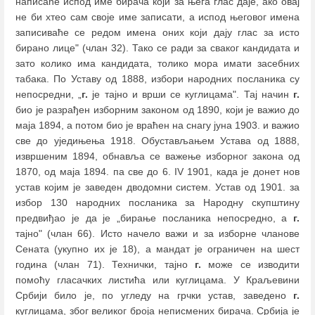
написаће испод име бирача који за њега глас даје, ако овај
не би хтео сам своје име записати, а испод његовог имена
записиваће се редом имена оних који дају глас за исто
бирано лице" (члан 32). Тако се ради за сваког кандидата и
зато колико има кандидата, толико мора имати засебних
табака. По Уставу од 1888, избори народних посланика су
непосредни, „
г.
је тајно и врши се куглицама". Тај начин
г.
био је разрађен изборним законом од 1890, који је важио до
маја 1894, а потом био је враћен на снагу јуна 1903. и важио
све до уједињења 1918. Обустављањем Устава од 1888,
извршеним 1894, обнавља се важење изборног закона од
1870, од маја 1894. па све до 6. IV 1901, када је донет нов
устав којим је заведен дводомни систем. Устав од 1901. за
избор 130 народних посланика за Народну скупштину
предвиђао je да је „бирање посланика непосредно, а
г.
тајно" (члан 66). Исто начело важи и за изборне чланове
Сената (укупно их је 18), а мандат је ограничен на шест
година (члан 71). Технички, тајно
г.
може се изводити
помоћу гласачких листића или куглицама. У Краљевини
Србији било је, по угледу на грчки устав, заведено
г.
куглицама, због великог броја неписмених бирача. Србија је