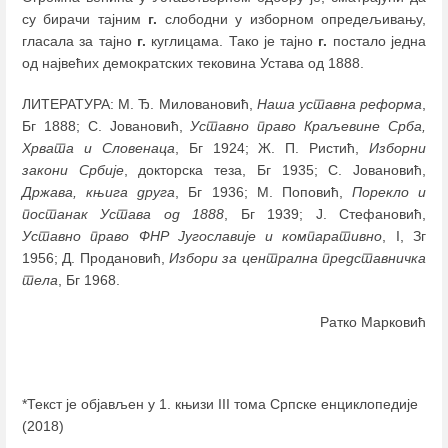
су бирачи тајним
г.
слободни у изборном опредељивању,
гласала за тајно
г.
куглицама. Тако је тајно
г.
постало једна
од највећих демократских тековина Устава од 1888.
ЛИТЕРАТУРА: М. Ђ. Миловановић,
Наша уставна реформа
,
Бг 1888; С. Јовановић,
Уставно право Краљевине Срба,
Хрвата и Словенаца
, Бг 1924; Ж. П. Ристић,
Изборни
закони Србије
, докторска теза, Бг 1935; С. Јовановић,
Држава, књига друга
, Бг 1936; М. Поповић,
Порекло и
постанак Устава од 1888
, Бг 1939; Ј. Стефановић,
Уставно право ФНР Југославије и компаративно
, I, Зг
1956; Д. Продановић,
Избори за централна представничка
тела
, Бг 1968.
Ратко Марковић
*Текст је објављен у 1. књизи III тома Српске енциклопедије
(2018)