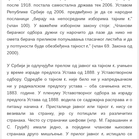
после 1918. постала самостална држава тек 2006. Уставом
Републике Србије од 2006. предвиђено је да се народни
посланици „бирају на непосредним изборима тајним
г.
"
(члан 100). У важећем изборном закону стоји: „Чланови
бирачког одбора дужни су нарочито да пазе да нико не
омета бирача приликом попуњавања гласачког листића и да
у потпуности буде обезбеђена тајност
г.
" (члан 69. Закона од
2000).
У Србији је одлучујући прелом од јавног ка тајном
г.
учињен
у време израде предлога Устава од 1888. у Уставотворном
одбору. Одредбе о тајном
г.
није било ни у напредњачком
ни у радикалском предлогу устава
–
оба сачињена исте,
1883. године. У пленуму Уставотворног одбора за израду
предлога Устава од 1888. водила се садржајна расправа и о
питању начина
г
. Присталице јавног или тајног
г.
нису се
везивали за странку, јер су потицали из различитих
странака. Често су страначки шефови (нпр. М. Гарашанин и
С. Грујић) имали једно, а поједини чланови њихових
странака друго мишљење. У прилог јавног
г.
истицало се