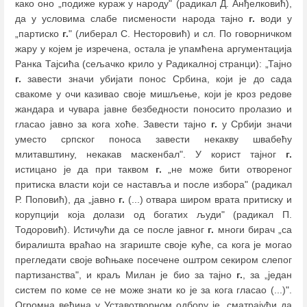
како оно „подиже кураж у народу" (радикал Д. Анђелковић),
да у условима слабе писмености народа тајно
г.
води у
„партиско
г.
" (либерал С. Несторовић) и сл. По говорничком
жару у којем је изречена, остала је упамћена аргументација
Ранка Тајсића (сељачко крило у Радикалној странци): „Тајно
г.
завести значи убијати понос Србина, који је до сада
свакоме у очи казивао своје мишљење, који је кроз редове
жандара и чувара јавне безбедности поносито пролазио и
гласао јавно за кога хоће. Завести тајно
г.
у Србији значи
уместо српског поноса завести некакву швабећу
млитавштину, некакав маскенбал". У корист тајног
г.
истицано је да при таквом
г.
„не може бити отвореног
притиска власти који се наставља и после избора" (радикал
Р. Поповић), да „јавно
г.
(...) отвара широм врата притиску и
корупцији која долази од богатих људи" (радикал П.
Тодоровић). Истичући да се после јавног
г.
многи бирач „са
биралишта враћао на згариште своје куће, са кога је могао
прегледати своје воћњаке посечене оштром секиром слепог
партизанства", и краљ Милан је био за тајно
г.
, за „један
систем по коме се не може знати ко је за кога гласао (...)".
Огромна већина у Уставотворном одбору је, сматрајући да