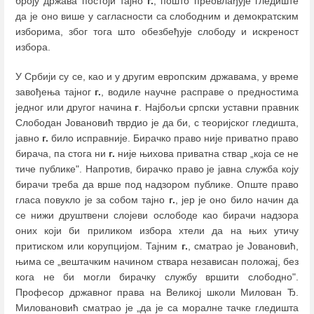
броју држава постоји тајно
г.
, пошто преовлађује гледиште
да је оно више у сагласности са слободним и демократским
изборима, због тога што обезбеђује слободу и искреност
избора.
У Србији су се, као и у другим европским државама, у време
завођења тајног
г.
, водиле научне расправе о предностима
једног или другог начина
г
. Најбољи српски уставни правник
Слободан Јовановић тврдио је да би, с теоријског гледишта,
јавно
г.
било исправније. Бирачко право није приватно право
бирача, па стога ни
г.
није њихова приватна ствар „која се не
тиче публике". Напротив, бирачко право је јавна служба коју
бирачи треба да врше под надзором публике. Опште право
гласа повукло је за собом тајно
г.
, јер је оно било начин да
се нижи друштвени слојеви ослободе као бирачи надзора
оних који би приликом избора хтели да на њих утичу
притиском или корупцијом. Тајним
г.
, сматрао је Јовановић,
њима се „вештачким начином ствара независан положај, без
кога не би могли бирачку службу вршити слободно".
Професор државног права на Великој школи Милован Ђ.
Миловановић сматрао је „да је са моралне тачке гледишта