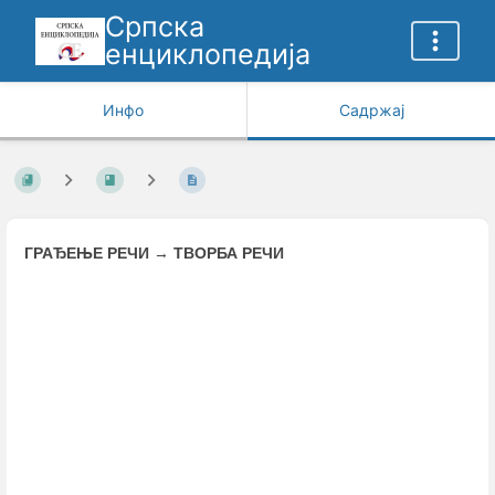
Српска
енциклопедија
Инфо
Садржај
ГРАЂЕЊЕ РЕЧИ
→
ТВОРБА РЕЧИ
Enter
section
select
mode