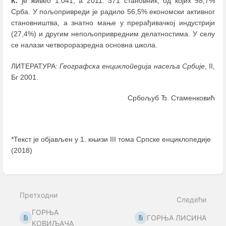
К.
је живео 1.041, а 2011. 371 становник, од којих 98,7%
Срба. У пољопривреди је радило 56,5% економски активног
становништва, а знатно мање у прерађивачкој индустрији
(27,4%) и другим непољопривредним делатностима. У селу
се налази четвороразредна основна школа.
ЛИТЕРАТУРА:
Географска енциклопедија насеља Србије
, II,
Бг 2001.
Србољуб Ђ. Стаменковић
*Текст је објављен у 1. књизи III тома Српске енциклопедије
(2018)
Enter
section
select
Претходни
mode
Следећи
ГОРЊА
ГОРЊА ЛИСИНА
КОВИЉАЧА