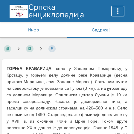
Српска
енциклопедија
Инфо
Садржај
ГОРЊА КРАВАРИЦА
, село у Западном Поморављу, у
Крстацу, у горњем делу долине реке Краварице (десна
притока Моравице, слив Западне Мораве). Локалним путем
на североистоку је повезана са Гучом (3 км), а на југозападу
са долином Моравице. Општински центар Лучани је 19 км
према северозападу. Насеље је дисперзивног типа, а
заселци су на долинским странама, на 420
–
580 м н.в. Село
се помиње од 1490. Староседелачке фамилије досељене су
у XVIII в. из околине Фоче и Црне Горе. Током друге
половине XX в. дошло је до депопулације. Године 1948. у
Г.