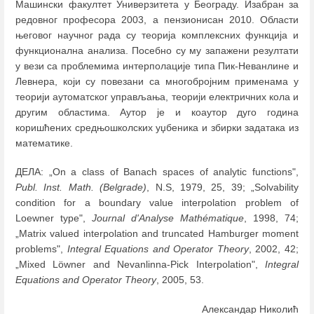
Машински факултет Универзитета у Београду. Изабран за
редовног професора 2003, а пензионисан 2010. Области
његовог научног рада су теорија комплексних функција и
функционална анализа. Посебно су му запажени резултати
у вези са проблемима интерполације типа Пик-Неванлине и
Левнера, који су повезани са многобројним применама у
теорији аутоматског управљања, теорији електричних кола и
другим областима. Аутор је и коаутор дуго година
коришћених средњошколских уџбеника и збирки задатака из
математике.
ДЕЛА: „Оn a class of Banach spaces of analytic functions",
Publ. Inst. Math. (Belgrade)
, N.S, 1979, 25, 39; „Solvability
condition for a boundary value interpolation problem of
Loewner type",
Journal
d'Analyse Mathématique
, 1998, 74;
„Matrix valued interpolation and truncated Hamburger moment
problems",
Integral Equations
and Operator
Theory
, 2002, 42;
„Mixed Löwner and Nevanlinna-Pick Interpolation",
Integral
Equations
and Operator
Theory
, 2005, 53.
Александар Николић