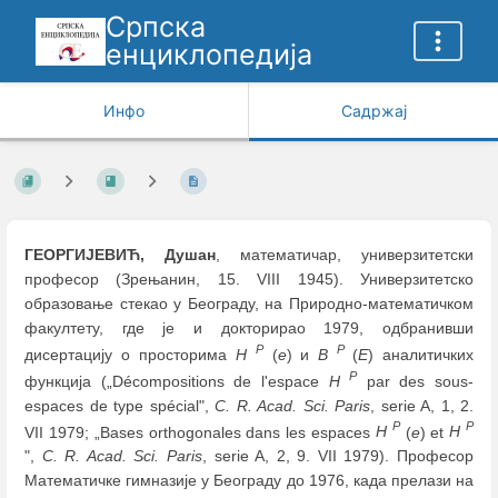
Српска
енциклопедија
Инфо
Садржај
ГЕОРГИЈЕВИЋ, Душан
, математичар, универзитетски
професор (Зрењанин, 15. VIII 1945). Универзитетско
образовање стекао у Београду, на Природно-математичком
факултету, где је и докторирао 1979, одбранивши
P
P
дисертацију o просторима
H
(
e
) и
B
(
E
) аналитичких
P
функција („Décompositions de l'espace
H
par des sous-
espaces de type spécial",
C. R. Acad. Sci. Paris
, serie A, 1, 2.
P
P
VII 1979; „Bases orthogonales dans les espaces
H
(
e
) et
H
",
C. R. Acad. Sci. Paris
, serie A, 2, 9. VII 1979). Професор
Математичке гимназије у Београду до 1976, када прелази на