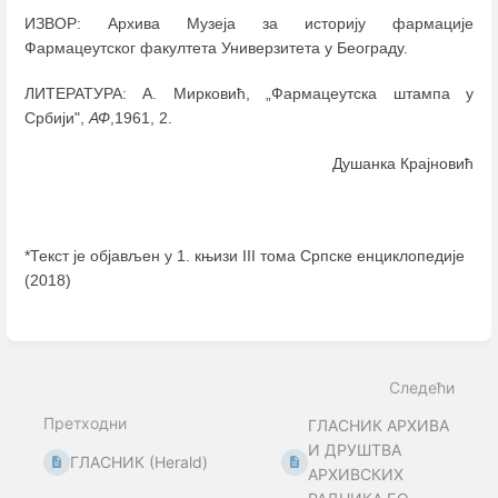
ИЗВОР: Архива Музеја за историју фармације
Фармацеутског факултета Универзитета у Београду.
ЛИТЕРАТУРА: А. Мирковић, „Фармацеутска штампа у
Србији",
АФ
,1961, 2.
Душанка Крајновић
*Текст је објављен у 1. књизи III тома Српске енциклопедије
(2018)
Enter
section
select
mode
Следећи
Претходни
ГЛАСНИК АРХИВА
И ДРУШТВА
ГЛАСНИК (Herald)
АРХИВСКИХ