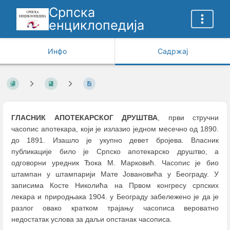
Српска
енциклопедија
Инфо
Садржај
ГЛАСНИК АПОТЕКАРСКОГ ДРУШТВА
, први стручни
часопис апотекара, који је излазио једном месечно од 1890.
до 1891. Изашло је укупно девет бројева. Власник
публикације било је Српско апотекарско друштво, а
одговорни уредник Ђока М. Марковић. Часопис је био
штампан у штампарији Мате Јовановића у Београду. У
записима Косте Николића на Првом конгресу српских
лекара и природњака 1904. у Београду забележено је да је
разлог овако кратком трајању часописа вероватно
недостатак услова за даљи опстанак часописа.