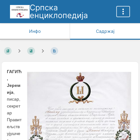
Српска
енциклопедија
Инфо
Садржај
ГАГИЋ
,
Јерем
ија
,
писар,
секрет
ар
Правит
ељств
ујушче