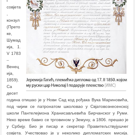
г
совјета
,
конзул
(Прето
ке,
Шумад
ија, 1.
V 1783
–
Венец
ија,
1859).
Са
десет
година отишао је у Нови Сад код рођака Вука Мариновића,
под чијим се патронатом школовао у Свјатовознесенској
школи Пантелејмона Хранисављевића Бирчанског у Руми.
Неко време бавио се трговином у Земуну, а 1806. прешао је
у Србију. Био је писар и секретар Правитељствујушчег
совјета. Учествовао је у неколико дипломатских мисија.