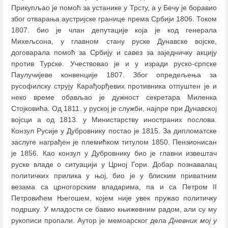
Прикупљао је помоћ за устанике у Трсту, а у Бечу је боравио
због отварања аустријске границе према Србији 1806. Током
1807. био је члан депутације која је код генерала
Михељсона, у главном стану руске Дунавске војске,
договарала помоћ за Србију и савез за заједничку акцију
против Турске. Учествовао је и у изради руско-српске
Паулучијеве конвенције 1807. Због опредељења за
русофилску струју Карађорђевих противника отпуштен је и
неко време обављао је дужност секретара Миленка
Стојковића. Од 1811. у руској је служби, најпре при Дунавској
војсци а од 1813. у Министарству иностраних послова.
Конзул Русије у Дубровнику постао је 1815. За дипломатске
заслуге награђен је племићком титулом 1850. Пензионисан
је 1856. Као конзул у Дубровнику био је главни извештач
руске владе о ситуацији у Црној Гори. Добар познавалац
политичких прилика у њој, био је у блиским приватним
везама са црногорским владарима, па и са Петром II
Петровићем Његошем, којем није увек пружао политичку
подршку. У младости се бавио књижевним радом, али су му
рукописи пропали. Аутор је мемоарског дела
Дневник мој у