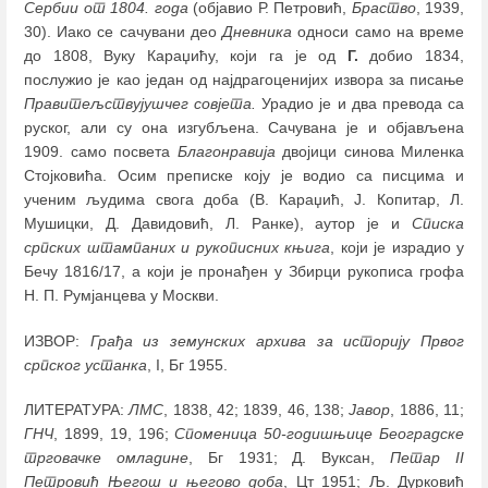
Сербии от 1804. года
(објавио Р. Петровић,
Браство
, 1939,
30). Иако се сачувани део
Дневника
односи само на време
до 1808, Вуку Караџићу, који га је од
Г.
добио 1834,
послужио је као један од најдрагоценијих извора за писање
Правитељствујушчег совјета.
Урадио је и два превода са
руског, али су она изгубљена. Сачувана је и објављена
1909. само посвета
Благонравија
двојици синова Миленка
Стојковића. Осим преписке коју је водио са писцима и
ученим људима свога доба (В. Караџић, Ј. Копитар, Л.
Мушицки, Д. Давидовић, Л. Ранке), аутор је и
Списка
српских штампаних и рукописних књига
, који је израдио у
Бечу 1816/17, а који је пронађен у Збирци рукописа грофа
Н. П. Румјанцева у Москви.
ИЗВОР:
Грађа из земунских архива за историју Првог
српског устанка
, I, Бг 1955.
ЛИТЕРАТУРА:
ЛМС
, 1838, 42; 1839, 46, 138;
Јавор
, 1886, 11;
ГНЧ
, 1899, 19, 196;
Споменица 50-годишњице Београдске
трговачке омладине
, Бг 1931; Д. Вуксан,
Петар II
Петровић Његош и његово доба
, Цт 1951; Љ. Дурковић