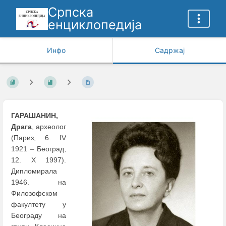
Српска
енциклопедија
Инфо
Садржај
ГАРАШАНИН,
Драга
, археолог
(Париз, 6. IV
1921
–
Београд,
12. X 1997).
Дипломирала
1946. на
Филозофском
факултету у
Београду на