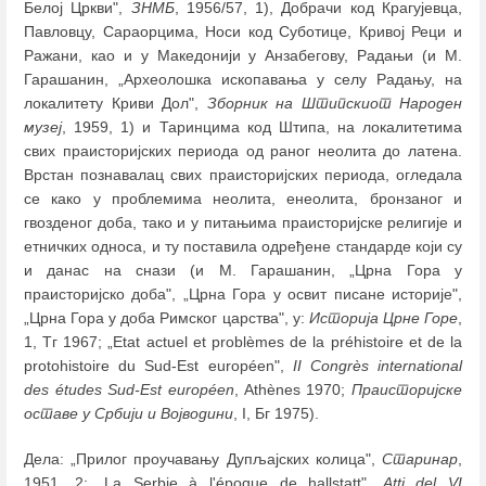
Белој Цркви",
ЗНМБ
, 1956/57, 1), Добрачи код Крагујевца,
Павловцу, Сараорцима, Носи код Суботице, Кривој Реци и
Ражани, као и у Македонији у Анзабегову, Радањи (и М.
Гарашанин, „Археолошка ископавања у селу Радању, на
локалитету Криви Дол",
Зборник на Штипскиот Народен
музеј
, 1959, 1) и Таринцима код Штипа, на локалитетима
свих праисторијских периода од раног неолита до латена.
Врстан познавалац свих праисторијских периода, огледала
се како у проблемима неолита, енеолита, бронзаног и
гвозденог доба, тако и у питањима праисторијске религије и
етничких односа, и ту поставила одређене стандарде који су
и данас на снази (и М. Гарашанин, „Црна Гора у
праисторијско доба", „Црна Гора у освит писане историје",
„Црна Гора у доба Римског царства", у:
Историја Црне Горе
,
1, Тг 1967; „Etat actuel et problèmes de la préhistoire et de la
protohistoire du Sud-Est européen",
II Congrès international
des études Sud-Est européen
, Athènes 1970;
Праисторијске
оставе у Србији и Војводини
, I, Бг 1975).
Дела: „Прилог проучавању Дупљајских колица",
Старинар
,
1951, 2; „La Serbie à l'époque de hallstatt",
Atti dеl VI