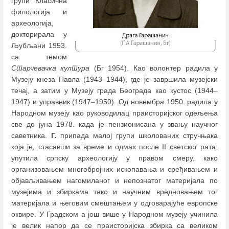
групи Класична
филологија и
археологија,
докторирала у
Љубљани 1953.
са темом
Старчевачка култура
(Бг 1954). Као волонтер радила у
Музеју кнеза Павла (1943
–
1944), где је завршила музејски
течај, а затим у Музеју града Београда као кустос (1944
–
1947) и управник (1947
–
1950). Од новембра 1950. радила у
Народном музеју као руководилац праисторијског одељења
све до јуна 1978. када је пензионисана у звању научног
саветника.
Г.
припада малој групи школованих стручњака
која је, стасавши за време и одмах после II светског рата,
упутила српску археологију у правом смеру, како
организовањем многобројних ископавања и сређивањем и
објављивањем нагомиланог и непознатог материјала по
музејима и збиркама тако и научним вредновањем тог
материјала и његовим смештањем у одговарајуће европске
оквире. У Градском а још више у Народном музеју учинила
је велик напор да се праисторијска збирка са великом