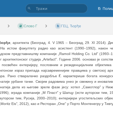
Поли
Слово Г
ГЕЦ, Ђорђе
Ђорђе
, архитекта (Београд, 4. V 1965
–
Београд, 29. XI 2014). Д
 На истом факултету радио као асистент (1990
–
1992), након ч
дском представништву компаније „Ramoil Holding Co. Ltd" (1993
–
1
г архитектонског студија „Artefact". Године 2006. основао је сопс
о посвећен ентеријеру, пословним и резиденцијалним објектима 
ектонски израз припада најсавременијим правцима у светској ар
ора. Рано стваралачко раздобље
Г.
карактерише богата конкурсн
натије урбане тачке. Својим радовима унео је свежину и иновати
знатија дела из његове зреле фазе јесу: хотел „Самотлор" у Ниж
1996); зграда компаније „М Пласт" у Шапцу (исти ауторски тим, 1
ауторски тим, Русија, 2000
–
2010); ентеријери угоститељских објек
„Moritz Eis", 2012), као и Ресторан „One" у Порто Монтенегру у Тивту