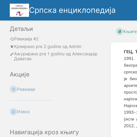
Српска енциклопедија
Детаљи
Књиге
Ревизија #2
Креирано
pre 2 godine
oд
Admin
ГЕЦ, 
Ажурирано
pre 1 godinu
од
Александар
Деветак
1991.
београ
српско
Акције
је би
архит
Ревизије
прост
најпоз
Најпо
Извоз
1993
–
(исти 
2012; 
Навигација кроз књигу