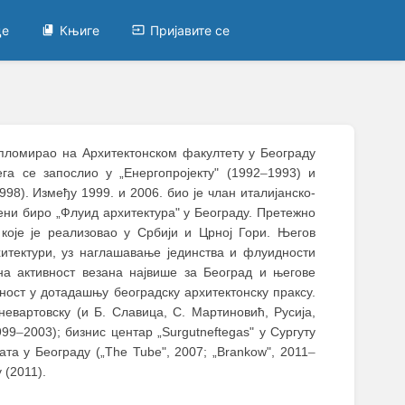
це
Књиге
Пријавите се
ипломирао на Архитектонском факултету у Београду
ега се запослио у „Енергопројекту" (1992
–
1993) и
998). Између 1999. и 2006. био је члан италијанско-
твени биро „Флуид архитектура" у Београду. Претежно
које је реализовао у Србији и Црној Гори. Његов
хитектури, уз наглашавање јединства и флуидности
а активност везана највише за Београд и његове
вност у дотадашњу београдску архитектонску праксу.
невартовску (и Б. Славица, С. Мартиновић, Русија,
999
–
2003); бизнис центар „Surgutneftegas" у Сургуту
ата у Београду („The Tube", 2007; „Brankow", 2011
–
 (2011).