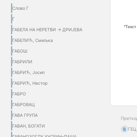
Слово Г
Г
*Текст
ГАБЕЛА НА НЕРЕТВИ → ДРИЈЕВА
ГАБЕЛИЋ, Смиљка
ГАБОШ
ГАБРИЛИ
Enter
section
ГАБРИЋ, Јосип
select
mode
ГАБРИЋ, Нестор
ГАБРО
ГАБРОВАЦ
ГАВА ГРУПА
Претхо
ГАВАН, БОГАТИ
ГЕЦ
ГАВАНОЗОГЛУ ХУСЕИН-ПАША