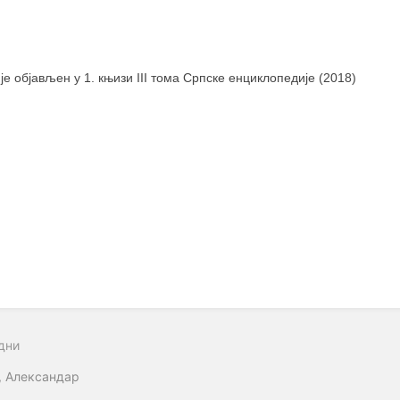
 је објављен у 1. књизи III тома Српске енциклопедије (2018)
дни
, Александар