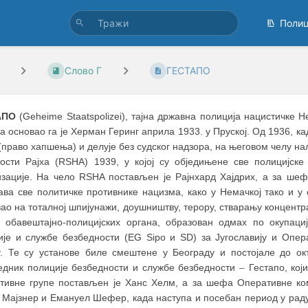
Поли
Слово Г
ГЕСТАПО
АПО
(Geheime Staatspolizei), тајна државна полиција нацистичке Н
 oсновао га је Херман Геринг априла 1933. у Пруској. Од 1936, 
(право хапшења) и делује без судског надзора, на његовом челу 
ности Рајха (RSHA) 1939, у којој су обједињене све полицијск
изације. На чело RSHA постављен је Рајнхард Хајдрих, а за ше
ава све политичке противнике нацизма, како у Немачкој тако и у
ао на тоталној шпијунажи, доушништву, терору, стварању концентр
х обавештајно-полицијских органа, образован одмах по окупац
ије и службе безбедности (EG Sipo и SD) за Југославију и Опер
у. Те су установе биле смештене у Београду и постојале до окт
едник полиције безбедности и службе безбедности
–
Гестапо, кој
тивне групе постављен је Ханс Хелм, а за шефа Оперативне ко
т Мајзнер и Емануел Шефер, када наступа и посебан период у рад