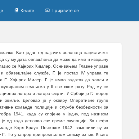
це
Књиге
Пријавите се
емачке. Kao један од најјачих ослонаца нацистичког
када су му дата овлашћења да може да има и извршну
налазио се Хајнрих Химлер. Оснивањем Главне управе
е и обавештајне службе,
Г.
је постао IV управа те
фа
Г
. Хајнрих Милер.
Г.
је имао задатак да хапси и
 окупираним земљама у II светском рату. Рад му се
ационих логора и логора смрти. У Србији је
Г.
, поред
ији земље. Деловао је у оквиру Оперативне групе
ативне команде полиције и службе безбедности за
обра 1941, када су спојене у једну, под називом
и је од тада деловао све време окупације. За шефа
манде Карл Краус. Почетком 1942. заменили су их
у
Г
. По унапред припремљеном списку из тзв. Књиге