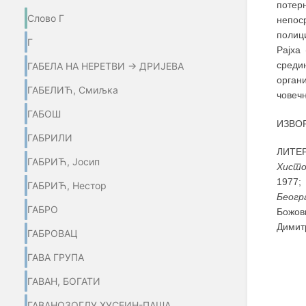
потер
Слово Г
непос
полиц
Г
Рајха
среди
ГАБЕЛА НА НЕРЕТВИ → ДРИЈЕВА
орган
ГАБЕЛИЋ, Смиљка
човечн
ГАБОШ
ИЗВОР
ГАБРИЛИ
ЛИТЕ
ГАБРИЋ, Јосип
Хисто
1977;
ГАБРИЋ, Нестор
Беогр
ГАБРО
Божо
Димит
ГАБРОВАЦ
ГАВА ГРУПА
ГАВАН, БОГАТИ
ГАВАНОЗОГЛУ ХУСЕИН-ПАША