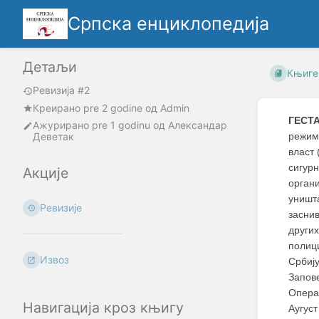
Српска енциклопедија
Детаљи
Књиге
Ревизија #2
Креирано
pre 2 godine
oд
Admin
ГЕСТ
Ажурирано
pre 1 godinu
од
Александар
Деветак
режима
власт 
сигур
Акције
орган
уништ
Ревизије
заснив
други
полиц
Извоз
Србиј
Запов
Опера
Навигација кроз књигу
Аугус