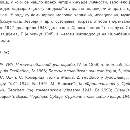
ница, у којој се нашло преко четири хиљаде личности, започело
редно надзирао целокупан домаћи управно-полицијски апарат, а од
ијом. У раду су доминирала масовна хапшења, ислеђивања, муч
 (комуниста, Јевреја и др.), сузбијање покрета отпора (партизан
не 1942. до априла 1943. деловао и „Српски Гестапо" на челу са 
изацијама,
Г.
је укинут 1945. а његови руководиоци на Нирнбершк
ости.
: АС.
РАТУРА:
Немачка обавештајна служба
, IV, Бг 1959; Б. Божовић,
На
рија Гестапоа
, Зг 1966;
Большая советская энциклопедия
, 6, Мо
 С. Одић, С. Комарица,
Ноћ и Магла
, 2,
Гестапо у Југославији
,
аду
1941
–
1944
, Бг 1979; М. Борковић,
Контрареволуција у Срб
вић,
Београд под комесарском управом 1941
, Бг 1998;
Специј
ријевић,
Војска Недићеве Србије. Оружане снаге српске владе 194