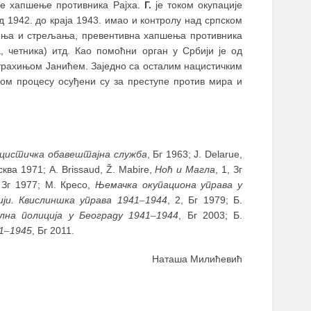
 је хапшење противника Рајха.
Г.
је током окупације
 1942. до краја 1943. имао и контролу над српском
ења и стрељања, превентивна хапшења противника
а, четника) итд. Као помоћни орган у Србији је од
Страхињом Јанићем. Заједно са осталим нацистичким
ом процесу осуђени су за преступе против мира и
цистичка обавештајна служба
, Бг 1963; Ј. Delarue,
сква 1971; А. Brissaud, Ž. Mabire,
Ноћ и Магла
, 1, Зг
 Зг 1977; М. Кресо,
Њемачка окупациона управа у
ији. Квислиншка управа 1941
–
1944
, 2, Бг 1979; Б.
ална полиција у Београду 1941
–
1944
, Бг 2003; Б.
1
–
1945
, Бг 2011.
Наташа Милићевић