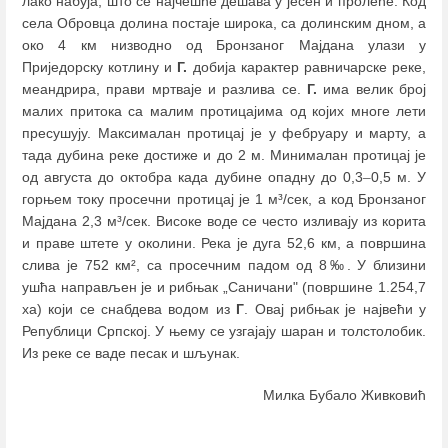
лако набуја, што се најчешће дешава у јесен и пролеће. Код
села Обровца долина постаје широка, са долинским дном, а
око 4 км низводно од Бронзаног Мајдана улази у
Приједорску котлину и
Г.
добија карактер равничарске реке,
меандрира, прави мртваје и разлива се.
Г.
има велик број
малих притока са малим протицајима од којих многе лети
пресушују. Максималан протицај је у фебруару и марту, а
тада дубина реке достиже и до 2 м. Минималан протицај је
од августа до октобра када дубине опадну до 0,3
–
0,5 м. У
горњем току просечни протицај је 1 м³/сек, а код Бронзаног
Мајдана 2,3 м³/сек. Високе воде се често изливају из корита
и праве штете у околини. Река је дуга 52,6 км, а површина
слива је 752 км², са просечним падом од 8‰. У близини
ушћа направљен је и рибњак „Саничани" (површине 1.254,7
хa) који се снабдева водом из
Г
. Овај рибњак је највећи у
Републици Српској. У њему се узгајају шаран и толстолобик.
Из реке се ваде песак и шљунак.
Милка Бубало Живковић