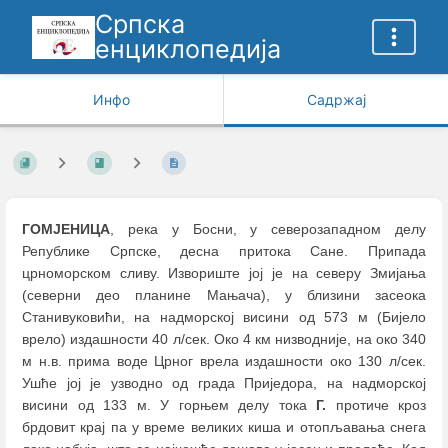
Српска
енциклопедија
Инфо
Садржај
ГОМЈЕНИЦА
, река у Босни, у северозападном делу
Републике Српске, десна притока Сане. Припада
црноморском сливу. Извориште јој је на северу Змијања
(северни део планине Мањача), у близини засеока
Станивуковићи, на надморској висини од 573 м (Бијело
врело) издашности 40 л/сек. Око 4 км низводније, на око 340
м н.в. прима воде Црног врела издашности око 130 л/сек.
Ушће јој је узводно од града Приједора, на надморској
висини од 133 м. У горњем делу тока
Г.
протиче кроз
брдовит крај па у време великих киша и отопљавања снега