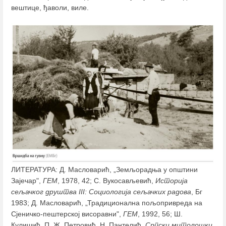
вештице, ђаволи, виле.
ЛИТЕРАТУРА: Д. Масловарић, „Земљорадња у општини
Зајечар",
ГЕМ
, 1978, 42; С. Вукосављевић,
Историја
сељачког друштва III: Социологија сељачких радова
, Бг
1983; Д. Масловарић, „Традиционална пољопривреда на
Сјеничко-пештерској висоравни",
ГЕМ
, 1992, 56; Ш.
Кулишић, П. Ж. Петровић, Н. Пантелић,
Српски митолошки