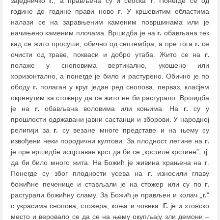
заједничко
г.
, а прављена су и сеоска
г
. Понегде се од
године до године прави ново
г
. У кршевитим областима
налази се на заравњеним каменим површинама или је
начињено каменим плочама. Вршидба је на
г.
обављана тек
кад се жито просуши, обично од септембра, а пре тога
г.
се
очисти од траве, покваси и добро утаба. Жито се на
г.
полаже у сноповима вертикално, укошено или
хоризонтално, а понегде je било и растурено. Обично је по
ободу
г.
полаган у круг један ред снопова, перваз, класјем
окренутим ка стожеру да се жито не би растурало. Вршидба
је на
г.
обављана воловима или коњима. На
г.
су у
прошлости oдржавани јавни састанци и зборови. У народној
религији за
г.
су везане многе представе и на њему су
извођени неки породични култови. За плодност летине на
г.
је пре вршидбе исцртаван крст да би се „крстиле крстине", тј.
да би било много жита. На Божић је живина храњена на
г
.
Понегде су због плодности усева на
г.
износили главу
божићне печенице и стављали је на стожер или су по
г.
растурали божићну сламу. За Божић је прављен и колач „
г.
"
с украсима снопова, стожера, коња и човека.
Г.
је и хтонско
место и веровало се да се на њему окупљају зли демони
–