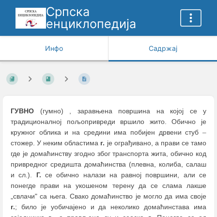
Српска
енциклопедија
Инфо
Садржај
ГУВНО
(гумно) , заравњена површина на којој се у
традиционалној пољопривреди вршило жито. Обично је
кружног облика и на средини има побијен дрвени стуб
–
стожер. У неким областима
г.
је ограђивано, а прави се тамо
где је домаћинству згодно због транспорта жита, обично код
привредног средишта домаћинства (плевна, колиба, салаш
и сл.).
Г.
се обично налази на равној површини, али се
понегде прави на укошеном терену да се слама лакше
„свлачи" са њега. Свако домаћинство је могло да има своје
г.
; било је уобичајено и да неколико домаћинстава има