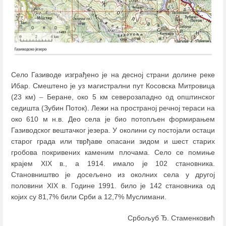
Село Газиводе изграђено је на десној страни долине реке
Ибар. Смештено је уз магистрални пут Косовска Митровица
(23 км)
–
Беране, око 5 км северозападно од општинског
седишта (Зубин Поток). Лежи на пространој речној тераси на
око 610 м н.в. Део села је био потопљен формирањем
Газиводског вештачког језера. У околини су постојали остаци
старог града или тврђаве опасани зидом и шест старих
гробова покривених каменим плочама. Село се помиње
крајем XIX в., а 1914. имало је 102 становника.
Становништво је досељено из околних села у другој
половини XIX в. Године 1991. било је 142 становника од
којих су 81,7% били Срби а 12,7% Муслимани.
Србољуб Ђ. Стаменковић