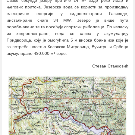
Сваке секунде језеру притиче 14 м³ воде реке Ибар и
његових притока. Језерска вода се користи за производњу
електричне енергије у хидроелектрани Газиводе,
инсталиране снаге 34 MW. Језеро је више пута
порибљавано те га посећују спортски риболовци. По изласку
из хидроелектране, вода се слива у акумулацију
Придворица, коју је омогућила 5 м висока брана иза које је
за потребе насеља Косовска Митровица, Вучитрн и Србица
акумулирано 490.000 м³ воде.
Стеван Станковић