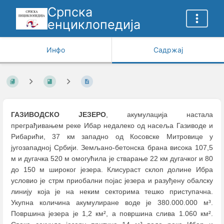
Српска
енциклопедија
Инфо
Садржај
ГАЗИВОДСКО ЈЕЗЕРО
, акумулација настала
преграђивањем реке Ибар недалеко од насеља Газиводе и
Рибарићи, 37 км западно од Косовске Митровице у
југозападној Србији. Земљано-бетонска брана висока 107,5
м и дугачка 520 м омогућила је стварање 22 км дугачког и 80
до 150 м широког језера. Клисураст склоп долине Ибра
условиo је стрм приобални појас језера и разуђену обалску
линију која је на неким секторима тешко приступачна.
Укупна количина акумулиране воде је 380.000.000 м³.
Површина језера је 1,2 км², а површина слива 1.060 км².