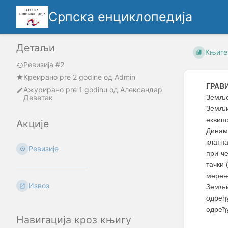
Српска енциклопедија
Детаљи
Књиге
Ревизија #2
Креирано
pre 2 godine
oд
Admin
ГРАВ
Ажурирано
pre 1 godinu
од
Александар
Деветак
Земље
Земљи
еквип
Акције
Динам
клатн
Ревизије
при ч
тачки 
мерењ
Извоз
Земљин
одређ
одређу
Навигација кроз књигу