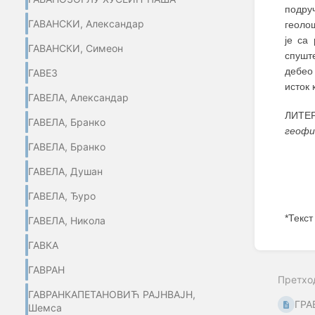
подру
ГАВАНСКИ, Александар
геолош
је са
ГАВАНСКИ, Симеон
спушт
дебео
ГАВЕЗ
исток 
ГАВЕЛА, Александар
ЛИТЕР
ГАВЕЛА, Бранко
геофи
ГАВЕЛА, Бранко
ГАВЕЛА, Душан
ГАВЕЛА, Ђуро
*Текст
ГАВЕЛА, Никола
ГАВКА
Enter
section
ГАВРАН
select
Претхо
mode
ГАВРАНКАПЕТАНОВИЋ РАЈНВАЈН,
ГРА
Шемса