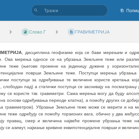
Поли
Слово Г
ГРАВИМЕТРИЈА
ИМЕТРИЈА
, дисциплина геофизике која се бави мерењем и одр
. Ова мерења односе се на убрзања Земљине теже или разлике
не теже (његове промене на јединицу дужине у хоризонталној
отенцијалне површи Земљине теже. Поступци мерења убрзања 
ички поступци за одређивање те величине користе кретања која
а, слободан пад) а статички поступци се заснивају на посматрању
ему се користе тзв. гравиметри. Сама мерења могу да буду апсолу
(на основи одређивања периоде клатна), а помоћу других се добиј
а гравиметром). Убрзање Земљине теже може се мерити и на мор
е теже одређују се помоћу торзионих вага, обично у два међусоб
ују правац, смер и величина највеће промене убрзања теже на
ју се азимут, најмање кривине еквипотенцијалне површи и величи