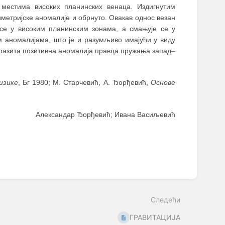
местима високих планинских венаца. Издигнутим
иметријске аномалије и обрнуто. Овакав однос везан
е у високим планинским зонама, а смањује се у
м аномалијама, што је и разумљиво имајући у виду
зразита позитивна аномалија правца пружања запад
–
изике
, Бг 1980; М. Старчевић, А. Ђорђевић,
Основе
Александар Ђорђевић; Ивана Васиљевић
Следећи
ГРАВИТАЦИЈА