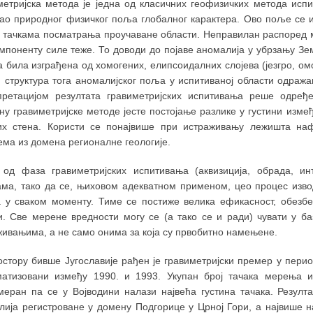
метријска метода је једна од класичних геофизичких метода и
као природног физичког поља глобалног карактера. Ово поље се
у тачкама посматрања проучаване области. Неправилан распоред 
омпоненту силе теже. То доводи до појаве аномалија у убрзању Зе
 била изграђена од хомогених, елипсоидалних слојева (језгро, о
и структура тога аномалијског поља у испитиваној области одража
претацијом резултата гравиметријских испитивања реше одређ
у гравиметријске методе јесте постојање разлике у густини између
их стена. Користи се понајвише при истраживању лежишта на
ема из домена регионалне геологије.
 од фаза гравиметријских испитивања (аквизиција, обрада, ин
ама, тако да се, њиховом адекватном применом, цео процес изво
а у сваком моменту. Тиме се постиже велика ефикасност, обезбеђ
и. Све мерене вредности могу се (а тако се и ради) чувати у ба
живањима, а не само онима за која су првобитно намењене.
остору бивше Југославије рађен је гравиметријски премер у пери
матизовани између 1990. и 1993. Укупан број тачака мерења и
меран па се у Војводини налази највећа густина тачака. Резулт
лија регистроване у домену Подгорице у Црној Гори, а највише 