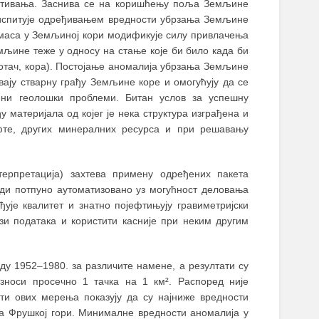
спитивања. Заснива се на коришћењу поља Земљине
 испитује одређивањeм вредности убрзања Земљине
маса у Земљиној кори модификује силу привлачења
мљине теже у односу на стање које би било када би
мотач, кора). Постојање аномалија убрзања Земљине
вају стварну грађу Земљине коре и омогућују да се
ени геолошки проблеми. Битан услов за успешну
 материјала од којег је нека структура изграђена и
фте, других минералних ресурса и при решавању
терпретација) захтева примену одређених пакета
ди потпуно аутоматизовано уз могућност деловања
ује квалитет и знатно појефтињују гравиметријски
зи података и користити касније при неким другим
оду 1952
–
1980. за различите намене, а резултати су
зноси просечно 1 тачка на 1 км². Распоред није
ати ових мерења показују да су најниже вредности
на Фрушкој гори. Минималне вредности аномалија у