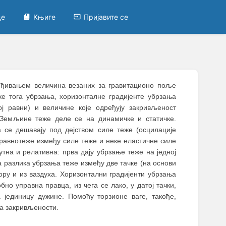
це
Књиге
Пријавите се
еђивањем величина везаних за гравитационо поље
 тога убрзања, хоризонталне градијенте убрзања
 равни) и величине које одређују закривљеност
Земљине теже деле се на динамичке и статичке.
 се дешавају под дејством силе теже (осцилације
 равнотеже између силе теже и неке еластичне силе
тна и релативна: прва дају убрзање теже на једној
а разлика убрзања теже између две тачке (на основи
у и из ваздуха. Хоризонтални градијенти убрзања
но управна правца, из чега се лако, у датој тачки,
 јединицу дужине. Помоћу торзионе ваге, такође,
на закривљености.