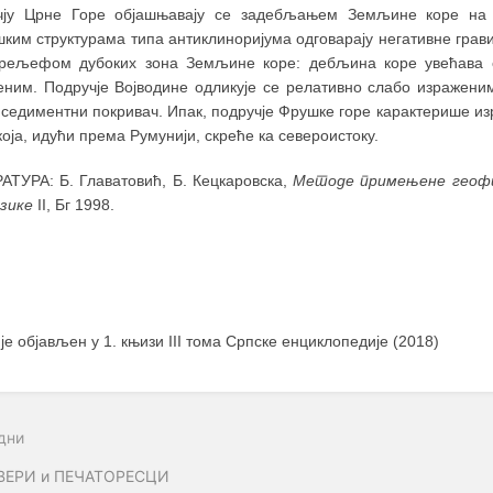
чју Црне Горе објашњавају се задебљањем Земљине коре на 
ким структурама типа антиклиноријума одговарају негативне грав
 рељефом дубоких зона Земљине коре: дебљина коре увећава с
еним. Подручје Војводине одликује се релативно слабо изражени
 седиментни покривач. Ипак, подручје Фрушке горе карактерише и
која, идући према Румунији, скреће ка североистоку.
АТУРА: Б. Главатовић, Б. Кецкаровска,
Методе примењене геоф
зике
II, Бг 1998.
 је објављен у 1. књизи III тома Српске енциклопедије (2018)
дни
ВЕРИ и ПЕЧАТОРЕСЦИ