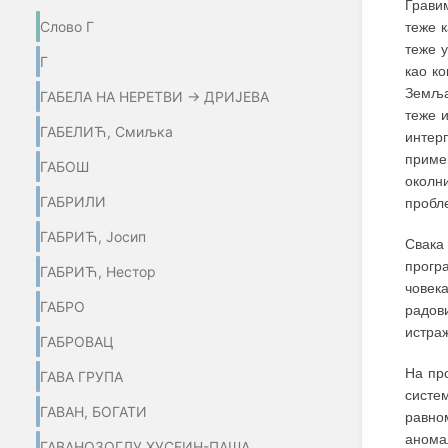
Грави
Слово Г
теже 
теже 
Г
као к
Земља
ГАБЕЛА НА НЕРЕТВИ → ДРИЈЕВА
теже 
ГАБЕЛИЋ, Смиљка
интер
примен
ГАБОШ
околн
ГАБРИЛИ
пробл
ГАБРИЋ, Јосип
Свака
прогр
ГАБРИЋ, Нестор
човек
ГАБРО
радов
истра
ГАБРОВАЦ
На пр
ГАВА ГРУПА
систе
ГАВАН, БОГАТИ
равно
анома
ГАВАНОЗОГЛУ ХУСЕИН-ПАША