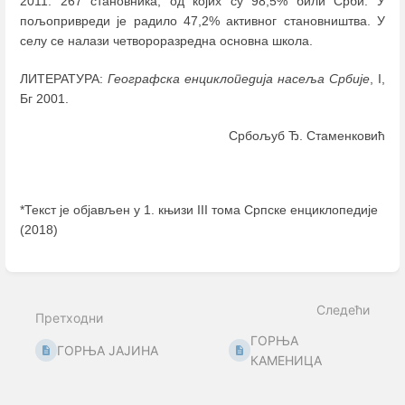
2011. 267 становника, од којих су 98,5% били Срби. У
пољопривреди је радило 47,2% активног становништва. У
селу се налази четвороразредна основна школа.
ЛИТЕРАТУРА:
Географска енциклопедија насеља Србије
, I,
Бг 2001.
Србољуб Ђ. Стаменковић
*Текст је објављен у 1. књизи III тома Српске енциклопедије
(2018)
Enter
section
select
Следећи
mode
Претходни
ГОРЊА
ГОРЊА ЈАЈИНА
КАМЕНИЦА