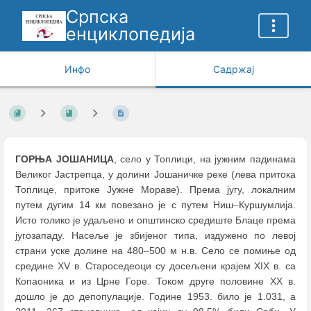
Српска
енциклопедија
Инфо
Садржај
ГОРЊА ЈОШАНИЦА
, село у Топлици, на јужним падинама
Великог Јастрепца, у долини Јошаничке реке (лева притока
Топлице, притоке Јужне Мораве). Према југу, локалним
путем дугим 14 км повезано је с путем Ниш
–
Куршумлија.
Исто толико је удаљено и општинско средиште Блаце према
југозападу. Насеље је збијеног типа, издужено по левој
страни уске долине на 480
–
500 м н.в. Село се помиње од
средине XV в. Староседеоци су досељени крајем XIX в. са
Копаоника и из Црне Горе. Током друге половине XX в.
дошло је до депопулације. Године 1953. било је 1.031, а