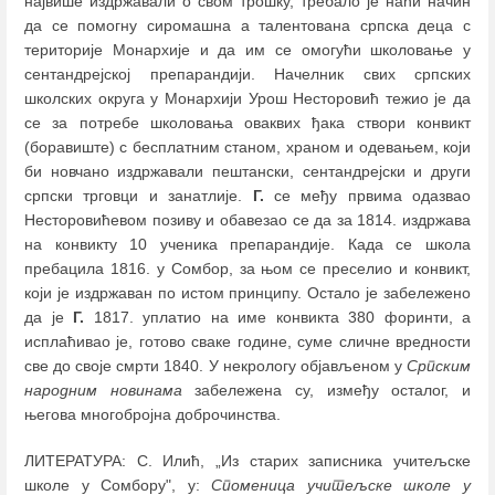
највише издржавали о свом трошку, требало је наћи начин
да се помогну сиромашна а талентована српска деца с
територије Монархије и да им се омогући школовање у
сентандрејској препарандији. Начелник свих српских
школских округа у Монархији Урош Несторовић тежио је да
се за потребе школовања оваквих ђака створи конвикт
(боравиште) с бесплатним станом, храном и одевањем, који
би новчано издржавали пештански, сентандрејски и други
српски трговци и занатлије.
Г.
се међу првима одазвао
Несторовићевом позиву и обавезао се да за 1814. издржава
на конвикту 10 ученика препарандије. Када се школа
пребацила 1816. у Сомбор, за њом се преселио и конвикт,
који је издржаван по истом принципу. Остало је забележено
да је
Г.
1817. уплатио на име конвикта 380 форинти, а
исплаћивао је, готово сваке године, суме сличне вредности
све до своје смрти 1840. У некрологу објављеном у
Српским
народним новинама
забележена су, између осталог, и
његова многобројна доброчинства.
ЛИТЕРАТУРА: С. Илић, „Из старих записника учитељске
школе у Сомбору", у:
Споменица учитељске школе у