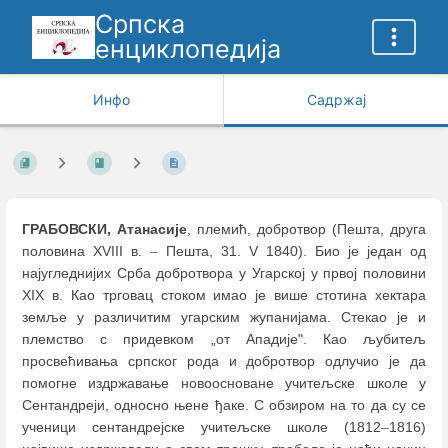
Српска
енциклопедија
Инфо
Садржај
ГРАБОВСКИ, Атанасије
, племић, добротвор (Пешта, друга
половина XVIII в.
–
Пешта, 31. V 1840). Био је један од
најугледнијих Срба добротвора у Угарској у првој половини
XIX в. Као трговац стоком имао је више стотина хектара
земље у различитим угарским жупанијама. Стекао је и
племство с придевком „от Ападије". Као љубитељ
просвећивања српског рода и добротвор одлучио је да
помогне издржавање новоосноване учитељске школе у
Сентандреји, односно њене ђаке. С обзиром на то да су се
ученици сентандрејске учитељске школе (1812
–
1816)