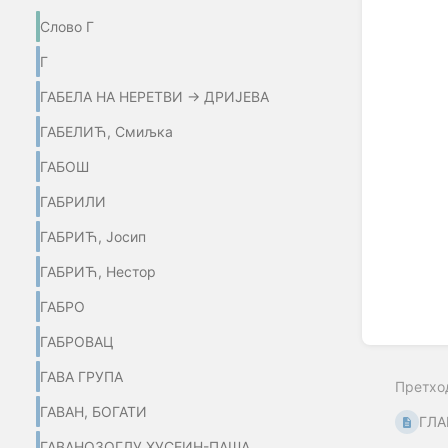
Enter
Слово Г
section
select
Г
mode
ГАБЕЛА НА НЕРЕТВИ → ДРИЈЕВА
ГАБЕЛИЋ, Смиљка
ГАБОШ
ГАБРИЛИ
ГАБРИЋ, Јосип
ГАБРИЋ, Нестор
ГАБРО
ГАБРОВАЦ
ГАВА ГРУПА
Претхо
ГАВАН, БОГАТИ
ГЛА
ГАВАНОЗОГЛУ ХУСЕИН-ПАША