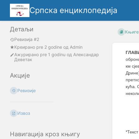
Српска енциклопедија
Детаљи
Књиге
Ревизија #2
Креирано
pre 2 godine
oд
Admin
ГЛАВ
Ажурирано
pre 1 godinu
од
Александар
Деветак
обронц
км сје
Дрине
Акције
претх
кућа. 
Ревизије
некол
Извоз
*Текст
Навигација кроз књигу