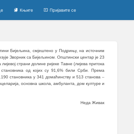
це
Књиге
Пријавите се
пштини Бијељина, смјештено у Подрињу, на источним
езује Зворник са Бијељином. Општински центар је 23
а лијевој страни долине ријеке Тавне (лијева притока
 становника од којих су 91,6% били Срби. Према
1.190 становника у 341 домаћинству и 513 станова
–
нцеларија, основна школа, амбуланта, дом културе и
Неда Живак