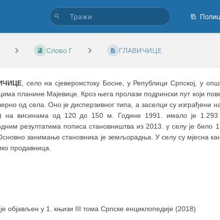
Поли
Слово Г
ГЛАВИЧИЦЕ
ИЧИЦЕ
, село на сјевероистоку Босне, у Републици Српској, у о
има планине Мајевице. Кроз њега пролази подрински пут који пов
верно од села. Оно је дисперзивног типа, а заселци су изграђени н
) на висинама од 120 до 150 м. Године 1991. имало је 1.293
одним резултатима пописа становништва из 2013. у селу је било 
Основно занимање становника је земљорадња. У селу су мјесна ка
ико продавница.
 је објављен у 1. књизи III тома Српске енциклопедије (2018)