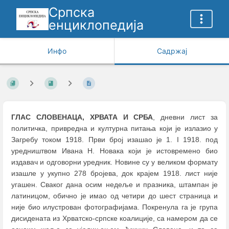
Српска
енциклопедија
Инфо
Садржај
ГЛАС СЛОВЕНАЦА, ХРВАТА И СРБА
, дневни лист за
политичка, привредна и културна питања који је излазио у
Загребу током 1918. Први број изашао је 1. I 1918. под
уредништвом Ивана Н. Новака који је истовремено био
издавач и одговорни уредник. Новине су у великом формату
изашле у укупно 278 бројева, док крајем 1918. лист није
угашен. Сваког дана осим недеље и празника, штампан је
латиницом, обично је имао од четири до шест страница и
није био илустрован фотографијама. Покренула га је група
дисидената из Хрватско-српске коалиције, са намером да се