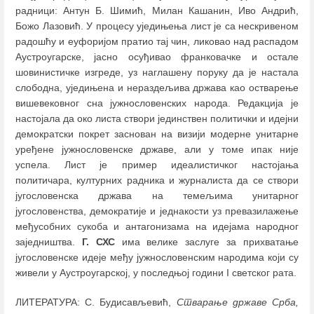
радници: Антун Б. Шимић, Милан Кашанин, Иво Андрић,
Божо Лазовић. У процесу уједињења лист је са нескривеном
радошћу и еуфоријом пратио тај чин, ликовао над распадом
Аустроугарске, јасно осуђивао франковачке и остале
шовинистичке изгреде, уз наглашену поруку да је настала
слободна, уједињена и нераздељива држава као остварење
вишевековног сна јужнословенских народа. Редакција је
настојала да око листа створи јединствен политички и идејни
демократски покрет заснован на визији модерне унитарне
уређене јужнословенске државе, али у томе ипак није
успела. Лист је пример идеалистичког настојања
политичара, културних радника и журналиста да се створи
југословенска држава на темељима унитарног
југословенства, демократије и једнакости уз превазилажење
међусобних сукоба и антагонизама на идејама народног
заједништва.
Г. СХС
има велике заслуге за прихватање
југословенске идеје међу јужнословенским народима који су
живели у Аустроугарској, у последњој години I светског рата.
ЛИТЕРАТУРА: С. Будисављевић,
Стварање државе Срба,