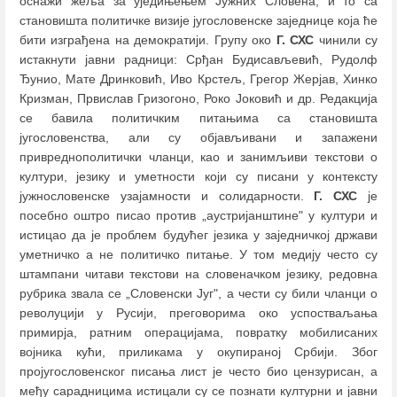
оснажи жеља за уједињењем Јужних Словена, и то са
становишта политичке визије југословенске заједнице која ће
бити изграђена на демократији. Групу око
Г. СХС
чинили су
истакнути јавни радници: Срђан Будисављевић, Рудолф
Ђунио, Мате Дринковић, Иво Крстељ, Грегор Жерјав, Хинко
Кризман, Првислав Гризогоно, Роко Јоковић и др. Редакција
се бавила политичким питањима са становишта
југословенства, али су објављивани и запажени
привреднополитички чланци, као и занимљиви текстови о
култури, језику и уметности који су писани у контексту
јужнословенске узајамности и солидарности.
Г. СХС
је
посебно оштро писао против „аустријанштине" у култури и
истицао да је проблем будућег језика у заједничкој држави
уметничко а не политичко питање. У том медију често су
штампани читави текстови на словеначком језику, редовна
рубрика звала се „Словенски Југ", а чести су били чланци о
револуцији у Русији, преговорима око успостваљања
примирја, ратним операцијама, повратку мобилисаних
војника кући, приликама у окупираној Србији. Због
пројугословенског писања лист је често био цензурисан, а
међу сарадницима истицали су се познати културни и јавни