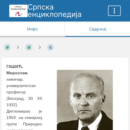
Српска
енциклопедија
Инфо
Садржај
ГАШИЋ,
Мирослав
,
хемичар,
универзитетски
професор
(Београд, 30. XII
1932).
Дипломирао је
1959. на хемијској
групи Природно