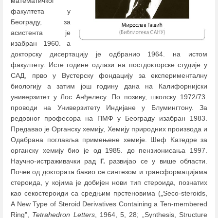
математичког
факултета у
Београду, за
асистента је
изабран 1960. а
докторску дисертацију је одбранио 1964. на истом
факултету. Исте године одлази на постдокторске студије у
САД, прво у Вустерску фондацију за експерименталну
биологију а затим још годину дана на Калифорнијски
универзитет у Лос Анђелесу. По позиву, школску 1972/73.
проводи на Универзитету Индијане у Блумингтону. За
редовног професора на ПМФ у Београду изабран 1983.
Предавао је Органску хемију, Хемију природних производа и
Одабрана поглавља примењене хемије. Шеф Kатедре за
органску хемију био је од 1985. до пензионисања 1997.
Научно-истраживачки рад
Г.
развијао се у више области.
Почев од доктората бавио се синтезом и трансформацијама
стероида, у којима је добијен нови тип стероида, познатих
као секостероиди са средњим прстеновима („Seco-steroids,
A New Type of Steroid Derivatives Containing a Ten-membered
Ring",
Tetrahedron Letters
, 1964, 5, 28; „Synthesis, Structure