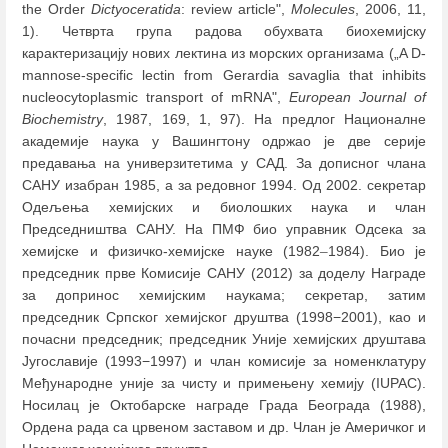
the Order
Dictyoceratida
: review article",
Molecules
, 2006, 11,
1). Четврта група радова обухвата биохемијску
карактеризацију нових лектина из морских организама („A D-
mannose-specific lectin from Gerardia savaglia that inhibits
nucleocytoplasmic transport of mRNA",
European Journal of
Biochemistry
, 1987, 169, 1, 97). На предлог Националне
академије наука у Вашингтону одржао је две серије
предавања на универзитетима y САД. За дописног члана
САНУ изабран 1985, а за редовног 1994. Од 2002. секретар
Одељења хемијских и биолошких наука и члан
Председништва САНУ. На ПМФ био управник Одсека за
хемијске и физичко-хемијске науке (1982
–
1984). Био је
председник прве Комисије САНУ (2012) за доделу Награде
за допринос хемијским наукама; секретар, затим
председник Српског хемијског друштва (1998−2001), као и
почасни председник; председник Уније хемијских друштава
Југославије (1993−1997) и члан комисије за номенклатуру
Међународне уније за чисту и примењену хемију (IUPAC).
Носилац је Октобарске награде Града Београда (1988),
Ордена рада са црвеном заставом и др. Члан је Америчког и