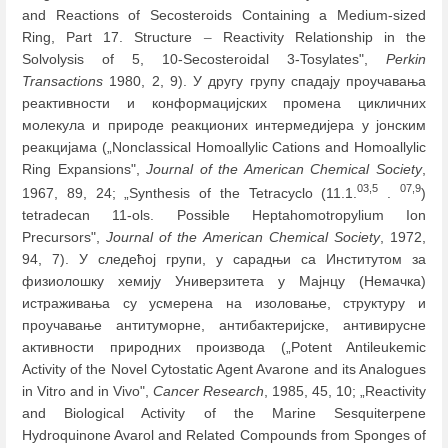
and Reactions of Secosteroids Containing a Medium-sized
Ring, Part 17. Structure
–
Reactivity Relationship in the
Solvolysis of 5, 10-Secosteroidal 3-Tosylates",
Perkin
Transactions
1980, 2, 9). У другу групу спадају проучавања
реактивности и конформацијских промена цикличних
молекула и природе реакционих интермедијера у јонским
реакцијама („Nonclassical Homoallylic Cations and Homoallylic
Ring Expansions",
Journal of the American Chemical Society
,
03,5
07,9
1967, 89, 24; „Synthesis of the Tetracyclo (11.1.
.
)
tetradecan 11-ols. Possible Heptahomotropylium Ion
Precursors",
Journal of the American Chemical Society
, 1972,
94, 7). У следећој групи, у сарадњи са Институтом за
физиолошку хемију Универзитета у Мајнцу (Немачка)
истраживања су усмерена на изоловање, структуру и
проучавањe антитуморне, антибактеријске, антивирусне
активности природних производа („Potent Antileukemic
Activity of the Novel Cytostatic Agent Avarone and its Analogues
in Vitro and in Vivo",
Cancer Research
, 1985, 45, 10; „Reactivity
and Biological Activity of the Marine Sesquiterpene
Hydroquinone Avarol and Related Compounds from Sponges of