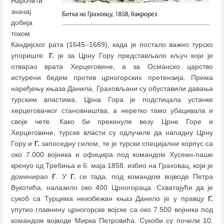
Нарочити
значај
добија
током
Кандијског рата (1645
–
1669), када је постало важно турско
упориште.
Г.
је за Црну Гору представљало кључ који је
отварао врата Херцеговине, а за Османско царство
истурени бедем против црногорских претензија. Према
наређењу књаза Данила, Граховљани су обуставили давања
турским властима, Црна Гора је подстицала устанке
херцеговачког становништва, а неретко тамо убацивала и
своје чете. Како би прекинуле везу Црне Горе и
Херцеговине, турске власти су одлучиле да нападну Црну
Гору и
Г.
запоседну силом, те је турски специјални корпус са
око 7.000 војника и официра под командом Хусеин-паше
кренуо од Требиња и 6. маја 1858. избио на Граховац, који је
доминирао
Г
. У
Г.
се тада, под командом војводе Петра
Вукотића, налазило око 400 Црногораца. Схватајући да је
сукоб са Турцима неизбежан књаз Данило је у правцу
Г.
упутио главнину црногорске војске са око 7.500 војника под
командом војводе Мирка Петровића. Сукоби су почели 10.