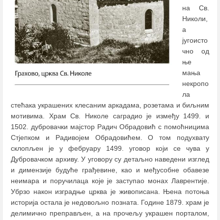
на Св.
Николи,
а
југоисто
чно од
ње
мања
некропо
ла
стећака украшених клесаним аркадама, розетама и биљним
мотивима. Храм Св. Николе саградио је између 1499. и
1502. дубровачки мајстор Радич Обрадовић с помоћницима
Стјепком и Радивојем Обрадовићем. О том подухвату
склопљен је у фебруару 1499. уговор који се чува у
Дубровачком архиву. У уговору су детаљно наведени изглед
и димензије будуће грађевине, као и међусобне обавезе
неимара и поручилаца које је заступао монах Лаврентије.
Убрзо након изградње црква је живописана. Њена потоња
историја остала је недовољно позната. Године 1879. храм је
делимично преправљен, а на прочељу украшен порталом,