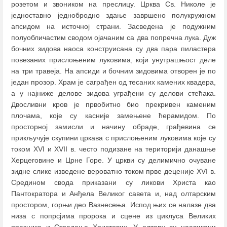
розетом и звоником на преслицу. Црква Св. Николе је
једноставно једнобродно здање завршено полукружном
апсидом на источној страни. Засведена је подужним
полуобличастим сводом ојачаним са два попречна лука. Дуж
бочних зидова наоса конструисана су два пара пиластера
повезаних прислоњеним луковима, који унутрашњост деле
на три травеја. На апсиди и бочним зидовима отворен је по
један прозор. Храм је саграђен од тесаних камених квадера,
а у најниже делове зидова уграђени су делови стећака.
Двосливни кров је првобитно био прекривен каменим
плочама, које су касније замењене ћерамидом. По
просторној замисли и начину обраде, грађевина се
прикључује скупини цркава с прислоњеним луковима које су
током XVI и XVII в. често подизане на територији данашње
Херцеговине и Црне Горе. У цркви су делимично очуване
зидне слике изведене вероватно током прве деценије XVI в.
Средином свода приказани су ликови Христа као
Пантократора и Анђела Великог савета и, над олтарским
простором, горњи део Вазнесења. Испод њих се налазе два
низа с попрсјима пророка и сцене из циклуса Великих
празника и Страдања Христових. У олтару су насликани