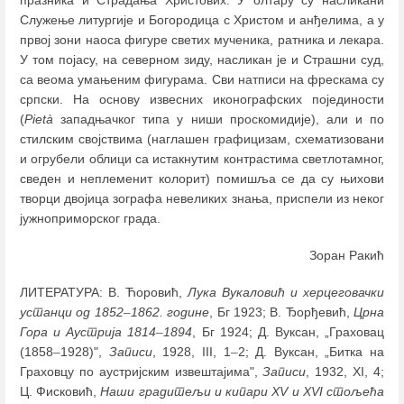
Служење литургије и Богородица с Христом и анђелима, а у
првој зони наоса фигуре светих мученика, ратника и лекара.
У том појасу, на северном зиду, насликан je и Страшни суд,
са веома умањеним фигурама. Сви натписи на фрескама су
српски. На основу извесних иконографских појединости
(
Pietà
западњачког типа у ниши проскомидије), али и по
стилским својствима (наглашен графицизам, схематизовани
и огрубели облици са истакнутим контрастима светлотамног,
сведен и неплеменит колорит) помишља се да су њихови
творци двојица зографа невеликих знања, приспели из неког
јужноприморског града.
Зоран Ракић
ЛИТЕРАТУРА: В. Ћоровић,
Лука Вукаловић и херцеговачки
устанци од 1852
–
1862. године
, Бг 1923; В. Ђорђевић,
Црна
Гора и Аустрија 1814
–
1894
, Бг 1924; Д. Вуксан, „Граховац
(1858
–
1928)",
Записи
, 1928, III, 1
–
2; Д. Вуксан, „Битка на
Граховцу по аустријским извештајима",
Записи
, 1932, XI, 4;
Ц. Фисковић,
Наши градитељи и кипари XV и XVI стољећа