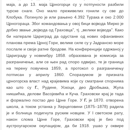
маја, а до 13. маја Црногорци су у потпуности разбили
турске снаге. Оно мало преживелих гонили су све до
Клобука. Погинуло је или рањено 4.392 Турака и око 2.000
Црногораца. Због командовања у овој бици војвода Мирко је
добио звање „војвода од Граховца", тј. „велики војвода". Како
би натерале Цариград да одустане од нових офанзивних
планова према Црној Гори, велике силе су у Јадранско море
послале и своје ратне бродове. На конференцији одржаној у
Цариграду у новембру 1858. образована је комисија за
разграничење, али се њен рад споро одвијао, те је граница
на терену повучена 1859, а протокол о разграничењу
потписан у априлу 1860. Споразумом је призната
црногорска власт над крајевима који су сматрани спорнима
као што су
Г.
, Рудине, Ускоци, део Дробњака, Жупа
никшићка, делови Васојевића и Куча. Граховски крај је тада
и формално постао део Црне Горе. У
Г.
је 1870. отворена
школа, а током устанка у Херцеговини (1875
–
1878) радила
је и болница подигнута руским новцем. У I светском рату,
након слома Црне Горе, Граховски крај је био под
аустроугарском окупацијом, да би 1918. ушао у оквире