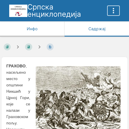
Српска
енциклопедија
Инфо
Садржај
ГРАХОВО
,
насељено
место у
општини
Никшић у
Црној Гори,
које се
налази у
Граховском
пољу.