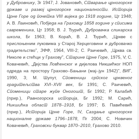
у Дубровнику
, Зг 1947; Ј. Јовановић,
Стварање црногорске
државе и развој црногорске националности. Историја
Црне Горе од почетка VIII вијека до 1918 године
, Цт 1948;
А. В. Лаиновић,
Побједа на Граховцу 1858 године у списима
савременика
, Цт 1958; В. Ј. Ђурић,
Дубровачка сликарска
школа
, Бг 1963; В. Кораћ, В. Ј. Ђурић, „Цркве с
прислоњеним луковима у Старој Херцеговини и дубровачко
градитељство",
ЗФФ
, 1964, VIII-2; С. Раичевић, „Црква св.
Николе и стећци у Грахову",
Старине Црне Горе
, 1975, V; С.
Ковачевић, „Дејства Ловћенског и дијелова Никшићког НОП
одреда на простору Грахово
–
Бањани (мај
–
јун 1942)",
ВИГ
,
1990, 3; М. Шупут,
Споменици српског црквеног
градитељства XVI
–
XVII век
, Бг 1991; С. Раичевић,
Споменици старе жупе Оногошт
, Бг 1992; Р. Калабић
(прир.),
Равногорска историја
, Бг 1992; М. Сарић,
Никшићка област 1878
–
1918
, Бг 1997; Б. Павићевић
(прир.),
Историја Црне Горе
, IV,
Саздање црногорске
националне државе 1796
–
1878
, Пг 2004; С. Новичин
Ковачевић,
Граховски буквар 1870
–
2010
, Грахово 2010.