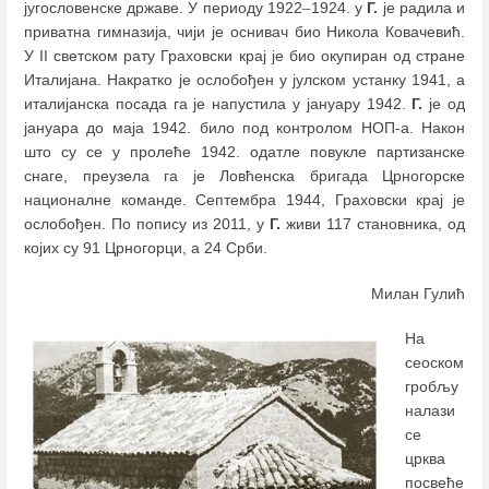
југословенске државе. У периоду 1922
–
1924. у
Г.
је радила и
приватна гимназија, чији је оснивач био Никола Ковачевић.
У II светском рату Граховски крај је био окупиран од стране
Италијана. Накратко је ослобођен у јулском устанку 1941, а
италијанска посада га је напустила у јануару 1942.
Г.
је од
јануара до маја 1942. било под контролом НОП-а. Након
што су се у пролеће 1942. одатле повукле партизанске
снаге, преузела га је Ловћенска бригада Црногорске
националне команде. Септембра 1944, Граховски крај је
ослобођен. По попису из 2011, у
Г.
живи 117 становника, од
којих су 91 Црногорци, а 24 Срби.
Милан Гулић
На
сеоском
гробљу
налази
се
црква
посвеће