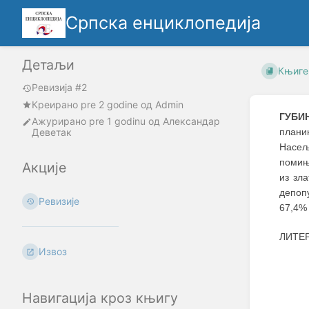
Српска енциклопедија
Детаљи
Књиге
Ревизија #2
Креирано
pre 2 godine
oд
Admin
ГУБИ
Ажурирано
pre 1 godinu
од
Александар
Деветак
планин
Насељ
помиње
Акције
из зла
депоп
Ревизије
67,4%
ЛИТЕ
Извоз
Навигација кроз књигу