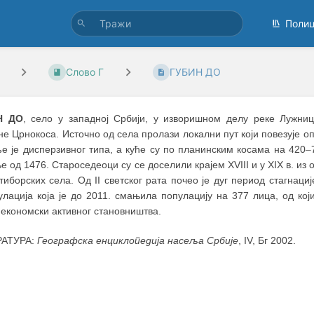
Поли
Слово Г
ГУБИН ДО
Н ДО
, село у западној Србији, у изворишном делу реке Лужниц
е Црнокоса. Источно од села пролази локални пут који повезује оп
е је дисперзивног типа, а куће су по планинским косама на 420
–
 од 1476. Староседеоци су се доселили крајем XVIII и у XIX в. 
тиборских села. Од II светског рата почео је дуг период стагнациј
улација која је до 2011. смањила популацију на 377 лица, од к
 економски активног становништва.
РАТУРА:
Географска енциклопедија насеља Србије
, IV, Бг 2002.