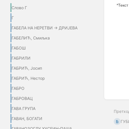
*Текст
Слово Г
Enter
Г
section
select
ГАБЕЛА НА НЕРЕТВИ → ДРИЈЕВА
mode
ГАБЕЛИЋ, Смиљка
ГАБОШ
ГАБРИЛИ
ГАБРИЋ, Јосип
ГАБРИЋ, Нестор
ГАБРО
ГАБРОВАЦ
ГАВА ГРУПА
Претхо
ГАВАН, БОГАТИ
ГУБ
ГАВАНОЗОГЛУ ХУСЕИН-ПАША