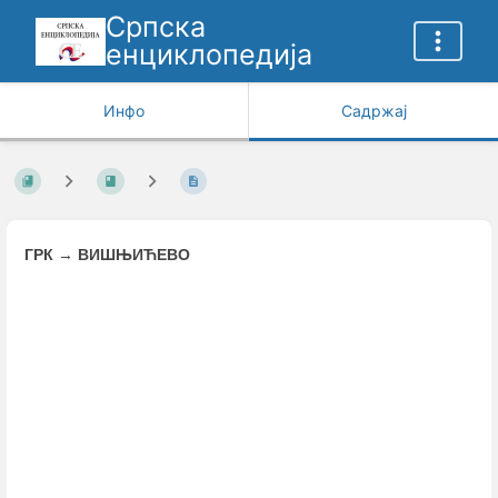
Српска
енциклопедија
Инфо
Садржај
ГРК
→
ВИШЊИЋЕВО
Enter
section
select
mode