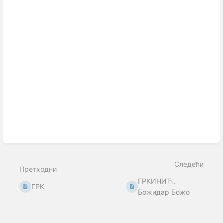
Следећи
Претходни
ГРКИНИЋ,
ГРК
Божидар Божо