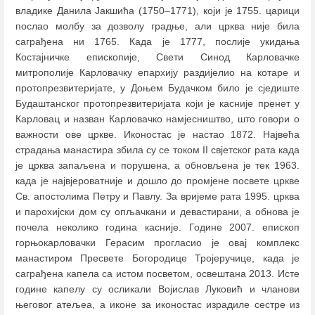
владике Данила Јакшића (1750
–
1771), који је 1755. царици
послао молбу за дозволу градње, али црква није била
саграђена ни 1765. Када је 1777, послије укидања
Костајничке епископије, Свети Синод Карловачке
митрополије Карловачку епархију раздијелио на котаре и
протопрезвитеријате, у Доњем Будачком било је сједиште
Будаштанског протопрезвитеријата који је касније пренет у
Карловац и назван Карловачко намјесништво, што говори о
важности ове цркве. Иконостас је настао 1872. Највећа
страдања манастира збила су се током II свјетског рата када
је црква запаљена и порушена, а обновљена је тек 1963.
када је највјероватније и дошло до промјене посвете цркве
Св. апостолима Петру и Павлу. За вријеме рата 1995. црква
и парохијски дом су опљачкани и девастирани, а обнова је
почела неколико година касније. Године 2007. епископ
горњокарловачки Герасим прогласио је овај комплекс
манастиром Пресвете Богородице Тројеручице, када је
саграђена капела са истом посветом, освештана 2013. Исте
године капелу су осликали Војислав Луковић и чланови
његовог атељеа, а иконе за иконостас израдиле сестре из