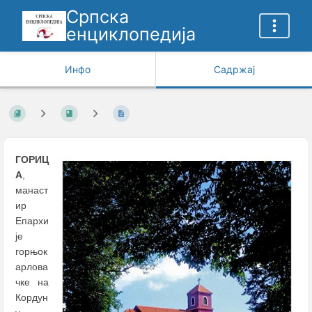
Српска
енциклопедија
Инфо
Садржај
ГОРИЦ
А
,
манаст
ир
Епархи
је
горњок
арлова
чке на
Кордун