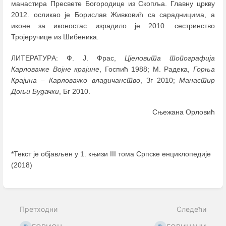
манастира Пресвете Богородице из Скопља. Главну цркву
2012. осликао је Борислав Живковић са сарадницима, а
иконе за иконостас израдило је 2010. сестринство
Тројеручице из Шибеника.
ЛИТЕРАТУРA: Ф. J. Фрас,
Цјеловита топографија
Карловачке Војне крајине
, Госпић 1988; М. Радека,
Горња
Крајина
–
Карловачко владичанство
, Зг 2010;
Манастир
Доњи Будачки
, Бг 2010.
Сњежана Орловић
*Текст је објављен у 1. књизи III тома Српске енциклопедије
(2018)
Enter
section
select
Претходни
Следећи
mode