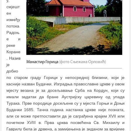
у,
смјешт
ен
између
потока
Радоњ
е и
реке
Коране
. Назив
је
добио
по старом граду Горици у непосредној близини, који је
касније назван Будачки. Изградња православне цркве у овом
мјесту везана је за досељавање Срба на Кордун, који су
имали задатак да бране Аустријску царевину од упада
Турака. Прве породице досељене су у мјеста Горњи и Доњи
Будачки 1685. Тачна година настанка цркве није позната,
али се може претпоставити да је саграђена крајем XVII или
почетком XVIII в. Прва црква посвећена Св. Михаилу и
Гаврилу била је дрвена, а замијењена је зиданом за вријеме